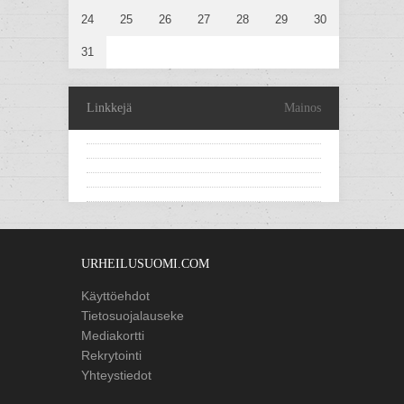
24
25
26
27
28
29
30
31
Linkkejä
Mainos
URHEILUSUOMI.COM
Käyttöehdot
Tietosuojalauseke
Mediakortti
Rekrytointi
Yhteystiedot