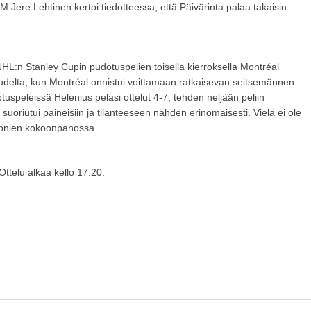
 Jere Lehtinen kertoi tiedotteessa, että Päivärinta palaa takaisin
NHL:n Stanley Cupin pudotuspelien toisella kierroksella Montréal
udelta, kun Montréal onnistui voittamaan ratkaisevan seitsemännen
dotuspeleissä Helenius pelasi ottelut 4-7, tehden neljään peliin
suoriutui paineisiin ja tilanteeseen nähden erinomaisesti. Vielä ei ole
eijonien kokoonpanossa.
ttelu alkaa kello 17:20.