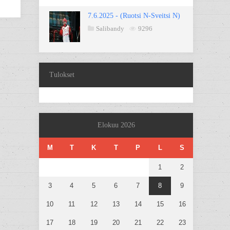
7.6.2025 - (Ruotsi N-Sveitsi N)
Salibandy
9296
Tulokset
Elokuu 2026
M
T
K
T
P
L
S
1
2
3
4
5
6
7
8
9
10
11
12
13
14
15
16
17
18
19
20
21
22
23