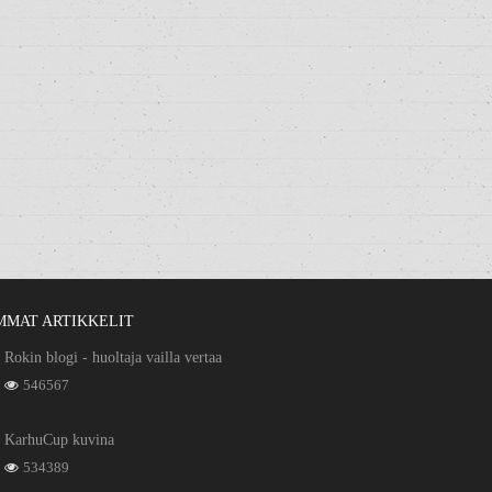
MMAT ARTIKKELIT
Rokin blogi - huoltaja vailla vertaa
546567
KarhuCup kuvina
534389