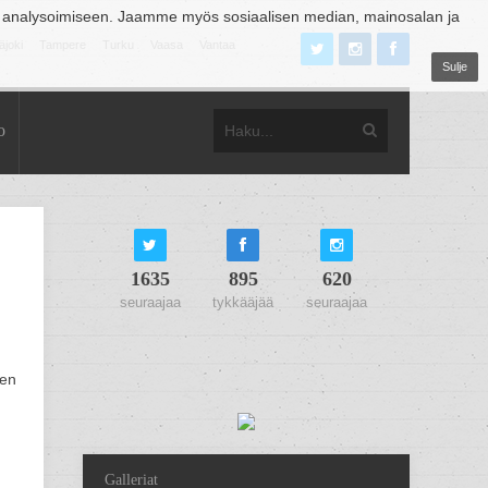
 analysoimiseen. Jaamme myös sosiaalisen median, mainosalan ja
äjoki
Tampere
Turku
Vaasa
Vantaa
Sulje
o
1635
895
620
seuraajaa
tykkääjää
seuraajaa
een
Galleriat