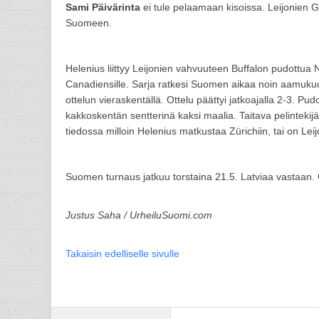
Sami Päivärinta
ei tule pelaamaan kisoissa. Leijonien GM
Suomeen.
Helenius liittyy Leijonien vahvuuteen Buffalon pudottua 
Canadiensille. Sarja ratkesi Suomen aikaa noin aamuku
ottelun vieraskentällä. Ottelu päättyi jatkoajalla 2-3. Pu
kakkoskentän sentterinä kaksi maalia. Taitava pelintekijä 
tiedossa milloin Helenius matkustaa Zürichiin, tai on L
Suomen turnaus jatkuu torstaina 21.5. Latviaa vastaan. O
Justus Saha / UrheiluSuomi.com
Takaisin edelliselle sivulle