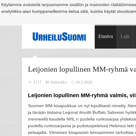
Käytämme evästeitä tarjoamamme sisällön ja mainosten räätälöimise
analytiikka-alan kumppaneillemme tietoa siitä, kuinka käytät sivusto
Suomi
Espoo
Helsinki
Hämeenlinna
Joensuu
Jyväskylä
Kouvo
Etusivu
Lajit
Leijonien lopullinen MM-ryhmä val
2117
Jääkiekko
19.5.2026
Leijonien lopullinen MM-ryhmä valmis, vi
Suomen MM-kisajoukkue on nyt lopullisesti nimetty. Aiemm
ja tänään tiistaina Leijonat ilmoitti Buffalo Sabresin hyö
menneellä kaudella NHL:n puolella runkosarjaa yhdeksän
puolella runkosarjassa ja pudotuspeleissä Helenius teki
pelaajalta. Viimeisen kisapassin leimaaminen tarkoittaa