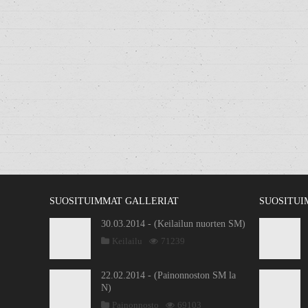
SUOSITUIMMAT GALLERIAT
SUOSITUI
30.03.2014 - (Keilailun nuorten SM)
Keilailu
71239
22.02.2014 - (Painonnoston SM la
N)
Painonnosto
69103