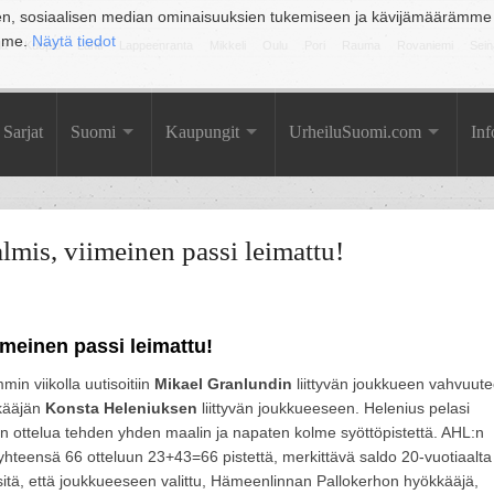
en, sosiaalisen median ominaisuuksien tukemiseen ja kävijämäärämme
amme.
Näytä tiedot
la
Kuopio
Lahti
Lappeenranta
Mikkeli
Oulu
Pori
Rauma
Rovaniemi
Sein
Sarjat
Suomi
Kaupungit
UrheiluSuomi.com
Inf
mis, viimeinen passi leimattu!
imeinen passi leimattu!
in viikolla uutisoitiin
Mikael Granlundin
liittyvän joukkueen vahvuut
kkääjän
Konsta Heleniuksen
liittyvän joukkueeseen. Helenius pelasi
 ottelua tehden yhden maalin ja napaten kolme syöttöpistettä. AHL:n
 yhteensä 66 otteluun 23+43=66 pistettä, merkittävä saldo 20-vuotiaalta
 sitä, että joukkueeseen valittu, Hämeenlinnan Pallokerhon hyökkääjä,