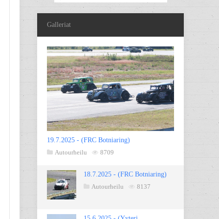
Galleriat
19.7.2025 - (FRC Botniaring)
Autourheilu
8709
18.7.2025 - (FRC Botniaring)
Autourheilu
8137
15.6.2025 - (Yyteri