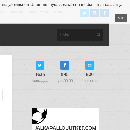
 analysoimiseen. Jaamme myös sosiaalisen median, mainosalan ja
äjoki
Tampere
Turku
Vaasa
Vantaa
Sulje
o
1635
895
620
seuraajaa
tykkääjää
seuraajaa