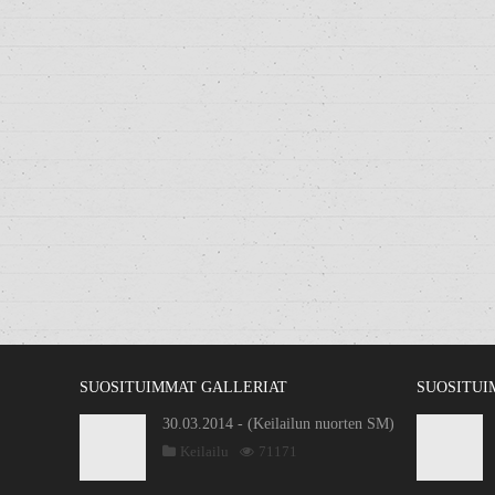
SUOSITUIMMAT GALLERIAT
SUOSITUI
30.03.2014 - (Keilailun nuorten SM)
Keilailu
71171