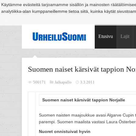
Käytämme evästeitä tarjoamamme sisällön ja mainosten räätälöimise
analytiikka-alan kumppaneillemme tietoa siitä, kuinka käytät sivusto
Suomi
Espoo
Helsinki
Hämeenlinna
Joensuu
Jyväskylä
Kouvo
Etusivu
Lajit
Suomen naiset kärsivät tappion Nor
500171
Jalkapallo
3.3.2011
Suomen naiset kärsivät tappion Norjalle
Suomen naisten maajoukkue avasi Algarve Cupin tap
parempi. Suomen maalista vastasi Laura Österber
Nuoret onnistuivat hyvin