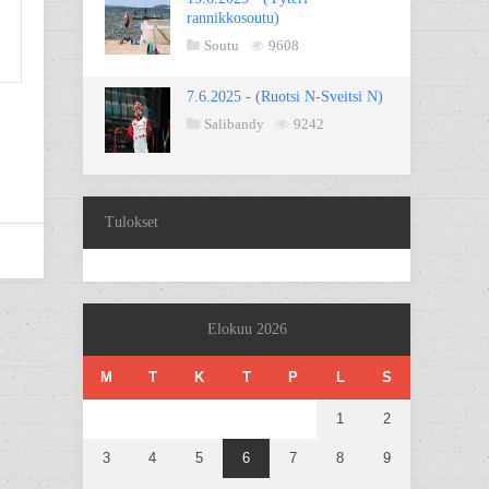
rannikkosoutu)
Soutu
9608
7.6.2025 - (Ruotsi N-Sveitsi N)
Salibandy
9242
Tulokset
Elokuu 2026
M
T
K
T
P
L
S
1
2
3
4
5
6
7
8
9