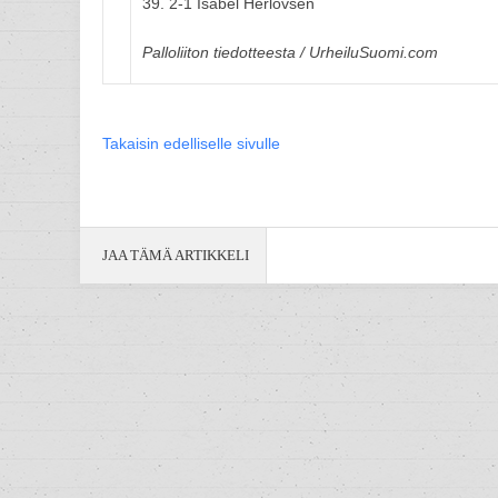
39. 2-1 Isabel Herlovsen
Palloliiton tiedotteesta / UrheiluSuomi.com
Takaisin edelliselle sivulle
JAA TÄMÄ ARTIKKELI