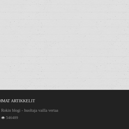
MMAT ARTIKKELIT
Rokin blogi - huoltaja vailla vertaa
546489