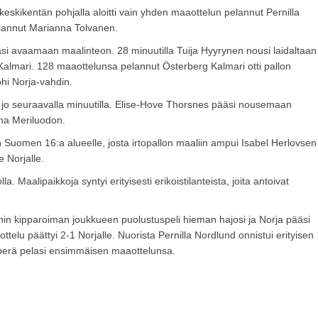
 keskikentän pohjalla aloitti vain yhden maaottelun pelannut Pernilla
lannut Marianna Tolvanen.
äsi avaamaan maalinteon. 28 minuutilla Tuija Hyyrynen nousi laidaltaan
g Kalmari. 128 maaottelunsa pelannut Österberg Kalmari otti pallon
 ohi Norja-vahdin.
tti jo seuraavalla minuutilla. Elise-Hove Thorsnes pääsi nousemaan
nna Meriluodon.
iin Suomen 16:a alueelle, josta irtopallon maaliin ampui Isabel Herlovsen
e Norjalle.
 Maalipaikkoja syntyi erityisesti erikoistilanteista, joita antoivat
n kipparoiman joukkueen puolustuspeli hieman hajosi ja Norja pääsi
ottelu päättyi 2-1 Norjalle. Nuorista Pernilla Nordlund onnistui erityisen
anperä pelasi ensimmäisen maaottelunsa.