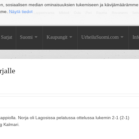
en, sosiaalisen median ominaisuuksien tukemiseen ja kävijämäärämme
amme.
Näytä tiedot
la
Kuopio
Lahti
Lappeenranta
Mikkeli
Oulu
Pori
Rauma
Rovaniemi
Sein
Sarjat
Suomi
Kaupungit
UrheiluSuomi.com
Inf
jalle
piolla. Norja oli Lagosissa pelatussa ottelussa lukemin 2-1 (2-1)
g Kalmari.