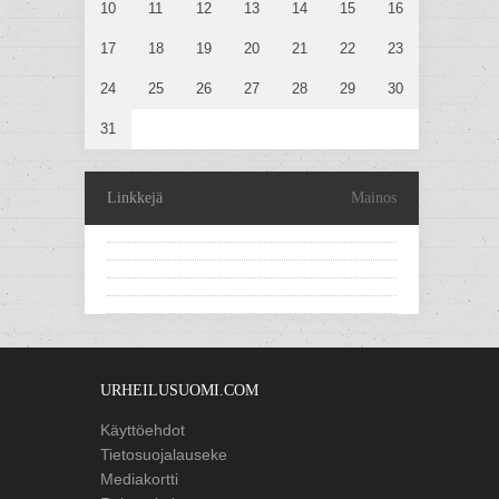
10
11
12
13
14
15
16
17
18
19
20
21
22
23
24
25
26
27
28
29
30
31
Linkkejä
Mainos
URHEILUSUOMI.COM
Käyttöehdot
Tietosuojalauseke
Mediakortti