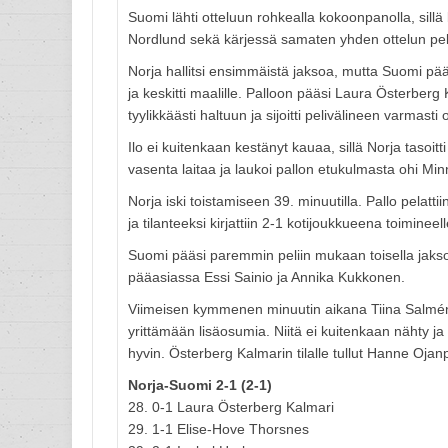
Suomi lähti otteluun rohkealla kokoonpanolla, sillä
Nordlund sekä kärjessä samaten yhden ottelun pe
Norja hallitsi ensimmäistä jaksoa, mutta Suomi pä
ja keskitti maalille. Palloon pääsi Laura Österber
tyylikkäästi haltuun ja sijoitti pelivälineen varmasti
Ilo ei kuitenkaan kestänyt kauaa, sillä Norja tasoi
vasenta laitaa ja laukoi pallon etukulmasta ohi Mi
Norja iski toistamiseen 39. minuutilla. Pallo pelatt
ja tilanteeksi kirjattiin 2-1 kotijoukkueena toimineell
Suomi pääsi paremmin peliin mukaan toisella jaksolla.
pääasiassa Essi Sainio ja Annika Kukkonen.
Viimeisen kymmenen minuutin aikana Tiina Salméni
yrittämään lisäosumia. Niitä ei kuitenkaan nähty ja 
hyvin. Österberg Kalmarin tilalle tullut Hanne Oj
Norja-Suomi 2-1 (2-1)
28. 0-1 Laura Österberg Kalmari
29. 1-1 Elise-Hove Thorsnes