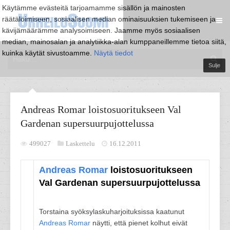
Käytämme evästeitä tarjoamamme sisällön ja mainosten
räätälöimiseen, sosiaalisen median ominaisuuksien tukemiseen ja
kävijämäärämme analysoimiseen. Jaamme myös sosiaalisen
median, mainosalan ja analytiikka-alan kumppaneillemme tietoa siitä,
kuinka käytät sivustoamme.
Näytä tiedot
Sulje
Andreas Romar loistosuoritukseen Val
Gardenan supersuurpujottelussa
499027
Laskettelu
16.12.2011
Andreas Romar
loistosuoritukseen
Val Gardenan supersuurpujottelussa
Torstaina syöksylaskuharjoituksissa kaatunut
Andreas Romar
näytti, että pienet kolhut eivät