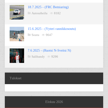
18.7.2025 - (FRC Botniaring)
Autourheilu
8182
15.6.2025 - (Yyteri rannikkosoutu)
Soutu
9647
7.6.2025 - (Ruotsi N-Sveitsi N)
Salibandy
9296
Tulokset
Elokuu 2026