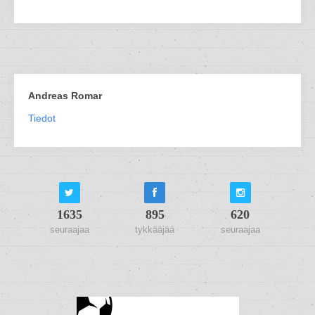
Andreas Romar
Tiedot
1635
895
620
seuraajaa
tykkääjää
seuraajaa