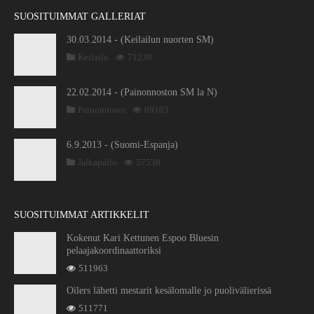
SUOSITUIMMAT GALLERIAT
30.03.2014 - (Keilailun nuorten SM)
Keilailu
71239
22.02.2014 - (Painonnoston SM la N)
Painonnosto
69103
6.9.2013 - (Suomi-Espanja)
Jalkapallo
57538
SUOSITUIMMAT ARTIKKELIT
Kokenut Kari Kettunen Espoo Bluesin
pelaajakoordinaattoriksi
511963
Oilers lähetti mestarit kesälomalle jo puolivälierissä
511771