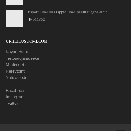
Esport Oilersilla tappiollinen paluu liigapeleihin
511352
URHEILUSUOMI.COM
Käyttöehdot
Tietosuojalauseke
Mediakortti
Rekrytointi
Yhteystiedot
Facebook
Instagram
Twitter