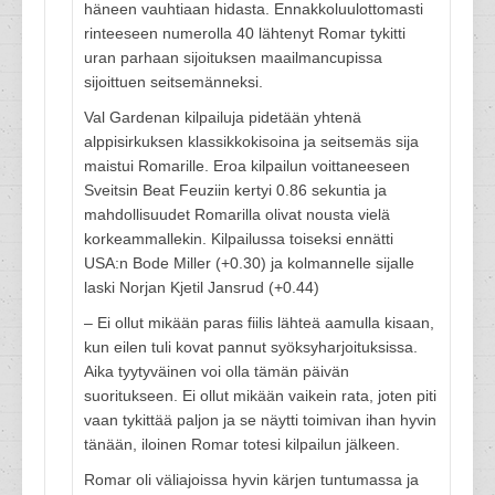
häneen vauhtiaan hidasta. Ennakkoluulottomasti
rinteeseen numerolla 40 lähtenyt Romar tykitti
uran parhaan sijoituksen maailmancupissa
sijoittuen seitsemänneksi.
Val Gardenan kilpailuja pidetään yhtenä
alppisirkuksen klassikkokisoina ja seitsemäs sija
maistui Romarille. Eroa kilpailun voittaneeseen
Sveitsin Beat Feuziin kertyi 0.86 sekuntia ja
mahdollisuudet Romarilla olivat nousta vielä
korkeammallekin. Kilpailussa toiseksi ennätti
USA:n Bode Miller (+0.30) ja kolmannelle sijalle
laski Norjan Kjetil Jansrud (+0.44)
– Ei ollut mikään paras fiilis lähteä aamulla kisaan,
kun eilen tuli kovat pannut syöksyharjoituksissa.
Aika tyytyväinen voi olla tämän päivän
suoritukseen. Ei ollut mikään vaikein rata, joten piti
vaan tykittää paljon ja se näytti toimivan ihan hyvin
tänään, iloinen Romar totesi kilpailun jälkeen.
Romar oli väliajoissa hyvin kärjen tuntumassa ja