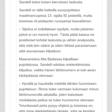
Sandell totesi toisen kierroksen laskusta.
Sandell on tällä hetkellä suurpujottelun
maailmancupissa 13. sijalla 92 pisteellä, mutta
toiveissa oli pistepotin runsaampi kasvattimen.
– Sijoitus ei todellakaan tyydytä, mutta jokainen
päivä ei voi mennä hyvin. Tästä pitää katsoa ne
positiiviset kohdat laskuista ja vähän analysoida,
että mitä tein väärin ja sitten lähteä parantamaan
siitä seuraavaan kilpailuun.
Maanantaina Alta Badiassa kilpaillaan
pujottelussa. Sandell odottaa mielenkiintoista
kilpailua, vaikka hänen lähtönumero ei tule aivan
kärkipäässä olemaan.
– Hyvällä ja hauskalla mielellä lähden huomiseen
pujotteluun. Rinne tulee varmaan kulumaan minun
lähtönumerolla aikalailla, joten katsotaan
minkälaista peltoa se tulee huomenna olemaan.
Toivottavasti pinta pysyy ehjänä ja toiveissa on,
että rinne jäädytettäisiin tänään, jotta se kestäisi