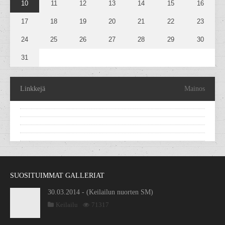
10
11
12
13
14
15
16
17
18
19
20
21
22
23
24
25
26
27
28
29
30
31
Linkkejä
Mainos
SUOSITUIMMAT GALLERIAT
30.03.2014 - (Keilailun nuorten SM)
Keilailu
71317