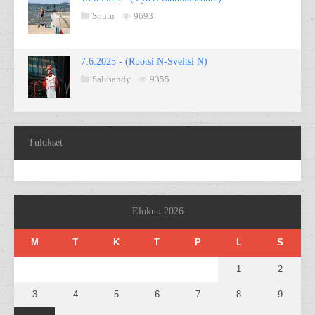
Soutu
9693
7.6.2025 - (Ruotsi N-Sveitsi N)
Salibandy
9355
Tulokset
Elokuu 2026
M
T
K
T
P
L
S
1
2
3
4
5
6
7
8
9