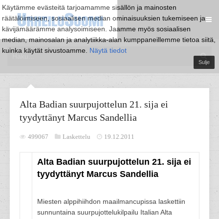
Käytämme evästeitä tarjoamamme sisällön ja mainosten
räätälöimiseen, sosiaalisen median ominaisuuksien tukemiseen ja
kävijämäärämme analysoimiseen. Jaamme myös sosiaalisen
median, mainosalan ja analytiikka-alan kumppaneillemme tietoa siitä,
kuinka käytät sivustoamme.
Näytä tiedot
Sulje
Alta Badian suurpujottelun 21. sija ei
tyydyttänyt Marcus Sandellia
499067
Laskettelu
19.12.2011
Alta Badian suurpujottelun 21. sija ei
tyydyttänyt Marcus Sandellia
Miesten alppihiihdon maailmancupissa laskettiin
sunnuntaina suurpujottelukilpailu Italian Alta