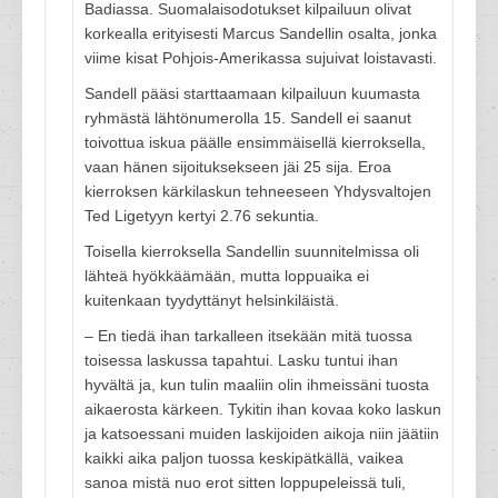
Badiassa. Suomalaisodotukset kilpailuun olivat
korkealla erityisesti Marcus Sandellin osalta, jonka
viime kisat Pohjois-Amerikassa sujuivat loistavasti.
Sandell pääsi starttaamaan kilpailuun kuumasta
ryhmästä lähtönumerolla 15. Sandell ei saanut
toivottua iskua päälle ensimmäisellä kierroksella,
vaan hänen sijoituksekseen jäi 25 sija. Eroa
kierroksen kärkilaskun tehneeseen Yhdysvaltojen
Ted Ligetyyn kertyi 2.76 sekuntia.
Toisella kierroksella Sandellin suunnitelmissa oli
lähteä hyökkäämään, mutta loppuaika ei
kuitenkaan tyydyttänyt helsinkiläistä.
– En tiedä ihan tarkalleen itsekään mitä tuossa
toisessa laskussa tapahtui. Lasku tuntui ihan
hyvältä ja, kun tulin maaliin olin ihmeissäni tuosta
aikaerosta kärkeen. Tykitin ihan kovaa koko laskun
ja katsoessani muiden laskijoiden aikoja niin jäätiin
kaikki aika paljon tuossa keskipätkällä, vaikea
sanoa mistä nuo erot sitten loppupeleissä tuli,