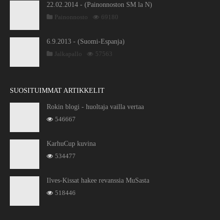
22.02.2014 - (Painonnoston SM la N)
Painonnosto
69180
6.9.2013 - (Suomi-Espanja)
Jalkapallo
57563
SUOSITUIMMAT ARTIKKELIT
Rokin blogi - huoltaja vailla vertaa
546667
KarhuCup kuvina
534477
Ilves-Kissat hakee revanssia MuSasta
518446