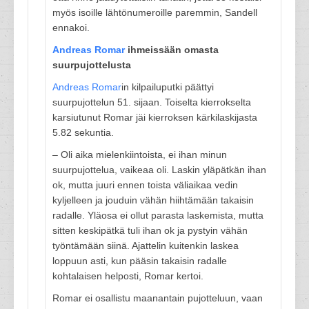
myös isoille lähtönumeroille paremmin, Sandell
ennakoi.
Andreas Romar
ihmeissään omasta
suurpujottelusta
Andreas Romar
in kilpailuputki päättyi
suurpujottelun 51. sijaan. Toiselta kierrokselta
karsiutunut Romar jäi kierroksen kärkilaskijasta
5.82 sekuntia.
– Oli aika mielenkiintoista, ei ihan minun
suurpujottelua, vaikeaa oli. Laskin yläpätkän ihan
ok, mutta juuri ennen toista väliaikaa vedin
kyljelleen ja jouduin vähän hiihtämään takaisin
radalle. Yläosa ei ollut parasta laskemista, mutta
sitten keskipätkä tuli ihan ok ja pystyin vähän
työntämään siinä. Ajattelin kuitenkin laskea
loppuun asti, kun pääsin takaisin radalle
kohtalaisen helposti, Romar kertoi.
Romar ei osallistu maanantain pujotteluun, vaan