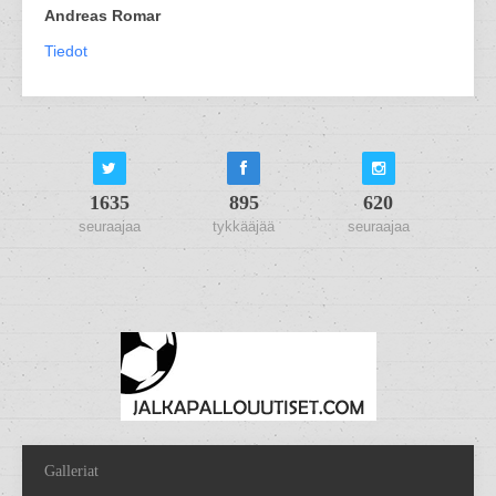
Andreas Romar
Tiedot
1635
895
620
seuraajaa
tykkääjää
seuraajaa
Galleriat