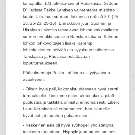
lentopallon EM-jatkokarsinnat Ranskassa, St Jean
D´Illacissa Pekka Lahtisen valmentama miehistö
kaatoi Ukrainan suoraan kolmessa erässä 3-0 (25-
18, 25-23, 25-16). Ennakkoon juuri Suomen ja
Ukrainan uskottiin taistelevan lohkon kakkostilasta
suuren ennakkosuosikin Ranskan takana. Kahden
lohkon lohkovoittajien lisäksi parempi
lohkokakkonen selviää elo-syyskuun vaihteessa
Tanskassa ja Puolassa pelattavaan
lopputurnaukseen.
Päävalmentaja Pekka Lahtinen oli tyytyväinen
avaukseen.
- Oikein hyvä peli, kokonaisuudessaan hyvä startti
turnaukselle. Tiesimme miten ukrainalaisia pitää
puolustaa ja taktiikka onnistui erinomaisesti. Libero
Lauri Kerminen oli erinomainen, hän loi meille
hyvät pohjat muuhun pelaamiseen.
- Keskeinen asia oli hyvä syöttöpeli yhdistettynä
taktiseen torjuntaan. Hyppyleijaan panostaminen