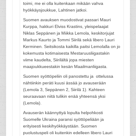
toimi, me ei olla kuitenkaan mikään vahva
hyökkäysjoukkue, Lahtinen jatkoi.
Suomen avauksen muodostivat passari Mauri
Kurppa, hakkuri Elviss Krastins, yleispelaajat
Niklas Seppänen ja Miikka Lemola, keskitorjujat
Markus Kaurto ja Tommi Siirilä sekä libero Lauri
Kerminen. Seitsikosta kaikilla paitsi Lemolalla on jo
kokemusta kotimaisesta Mestaruusliigastakin
viime kaudelta, Siirilältä jopa miesten
maajoukkueestakin kesän Maailmanliigasta.
Suomen syöttöpeliin oli panostettu ja ottelussa
nähtiinkin peräti kuusi ässää jo avauserään
(Lemola 3, Seppänen 2, Siirilä 1). Kahteen
seuraavaan niitä tulikin enää yhteensä yksi
(Lemola).
Avauserän käännyttyä lopulta helpohkosti
Suomelle Ukraina paransi syöttöpeliään ja
erityisesti keskihyökkäystään. Suomen
puolustuspeli oli kuitenkin edelleen libero Lauri