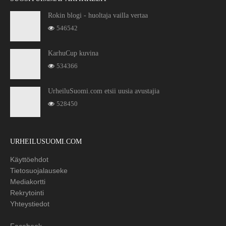
Rokin blogi - huoltaja vailla vertaa
546542
KarhuCup kuvina
534366
UrheiluSuomi.com etsii uusia avustajia
528450
URHEILUSUOMI.COM
Käyttöehdot
Tietosuojalauseke
Mediakortti
Rekrytointi
Yhteystiedot