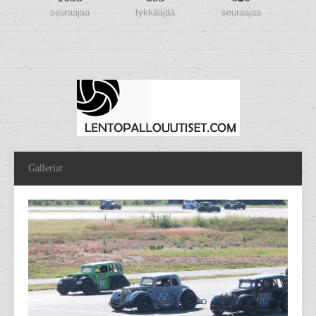
seuraajaa
tykkääjää
seuraajaa
Galleriat