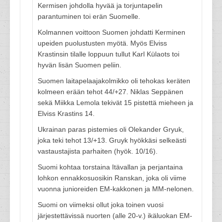
Kermisen johdolla hyvää ja torjuntapelin
parantuminen toi erän Suomelle.
Kolmannen voittoon Suomen johdatti Kerminen
upeiden puolustusten myötä. Myös Elviss
Krastinsin tilalle loppuun tullut Karl Külaots toi
hyvän lisän Suomen peliin.
Suomen laitapelaajakolmikko oli tehokas keräten
kolmeen erään tehot 44/+27. Niklas Seppänen
sekä Miikka Lemola tekivät 15 pistettä mieheen ja
Elviss Krastins 14.
Ukrainan paras pistemies oli Olekander Gryuk,
joka teki tehot 13/+13. Gruyk hyökkäsi selkeästi
vastaustajista parhaiten (hyök. 10/16).
Suomi kohtaa torstaina Itävallan ja perjantaina
lohkon ennakkosuosikin Ranskan, joka oli viime
vuonna junioreiden EM-kakkonen ja MM-nelonen.
Suomi on viimeksi ollut joka toinen vuosi
järjestettävissä nuorten (alle 20-v.) ikäluokan EM-