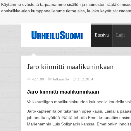
Käytämme evästeitä tarjoamamme sisällön ja mainosten räätälöimise
analytiikka-alan kumppaneillemme tietoa siitä, kuinka käytät sivusto
Suomi
Espoo
Helsinki
Hämeenlinna
Joensuu
Jyväskylä
Kouvo
Etusivu
Lajit
Jaro kiinnitti maalikuninkaan
427199
Jalkapallo
2.12.2014
Jaro kiinnitti maalikuninkaan
Veikkausliigan maalikuninkuuden kuluneella kaudella voi
Jaro-kapteenilla on takanaan upea kausi. Laidalla pääasia
johtanutta syöttöä. Näillä tehoilla Emet kruunattiin en
Mariehamnin Luis Solignacin kanssa. Emet onkin innoiss