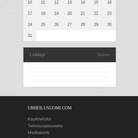
10
11
12
13
14
15
16
17
18
19
20
21
22
23
24
25
26
27
28
29
30
31
Linkkejä
Mainos
URHEILUSUOMI.COM
Käyttöehdot
Tietosuojalauseke
Mediakortti