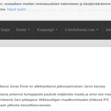
en, sosiaalisen median ominaisuuksien tukemiseen ja kävijämäärämme
amme.
Näytä tiedot
la
Kuopio
Lahti
Lappeenranta
Mikkeli
Oulu
Pori
Rauma
Rovaniemi
Sein
Sarjat
Suomi
Kaupungit
UrheiluSuomi.com
Inf
ttanut Jonas Emet on allekirjoittanut jatkosopimuksen Jaron kanssa.
ssa pelannut kymppipaita paukutti neljätoista maalia ja antoi viisi maa
simmäisenä Jaro-pelaajana Veikkausliigan maalikuninkaaksi yhdessä IFK
aan jatkosta kasvattiseurassaan.