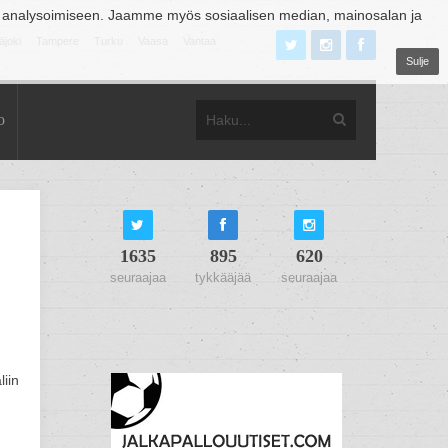
 analysoimiseen. Jaamme myös sosiaalisen median, mainosalan ja
äjoki
Tampere
Turku
Vaasa
Vantaa
Sulje
o
1635
895
620
seuraajaa
tykkääjää
seuraajaa
liin