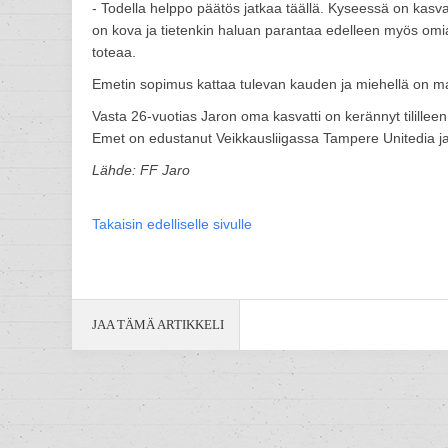
- Todella helppo päätös jatkaa täällä. Kyseessä on kasva
on kova ja tietenkin haluan parantaa edelleen myös omia
toteaa.
Emetin sopimus kattaa tulevan kauden ja miehellä on ma
Vasta 26-vuotias Jaron oma kasvatti on kerännyt tililleen
Emet on edustanut Veikkausliigassa Tampere Unitedia j
Lähde: FF Jaro
Takaisin edelliselle sivulle
JAA TÄMÄ ARTIKKELI