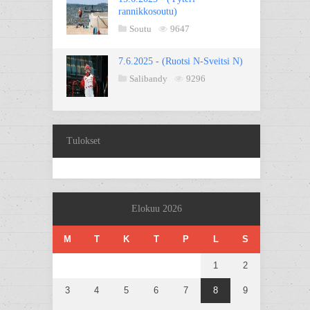
rannikkosoutu)
Soutu
9647
7.6.2025 - (Ruotsi N-Sveitsi N)
Salibandy
9296
Tulokset
Elokuu 2026
M
T
K
T
P
L
S
1
2
3
4
5
6
7
8
9