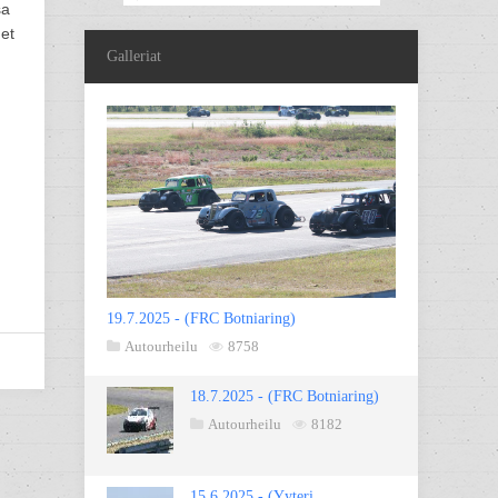
sa
met
Galleriat
19.7.2025 - (FRC Botniaring)
Autourheilu
8758
18.7.2025 - (FRC Botniaring)
Autourheilu
8182
15.6.2025 - (Yyteri