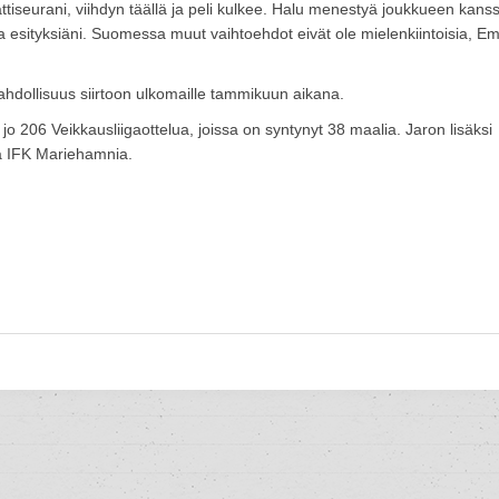
ttiseurani, viihdyn täällä ja peli kulkee. Halu menestyä joukkueen kans
 esityksiäni. Suomessa muut vaihtoehdot eivät ole mielenkiintoisia, E
hdollisuus siirtoon ulkomaille tammikuun aikana.
 jo 206 Veikkausliigaottelua, joissa on syntynyt 38 maalia. Jaron lisäksi
a IFK Mariehamnia.