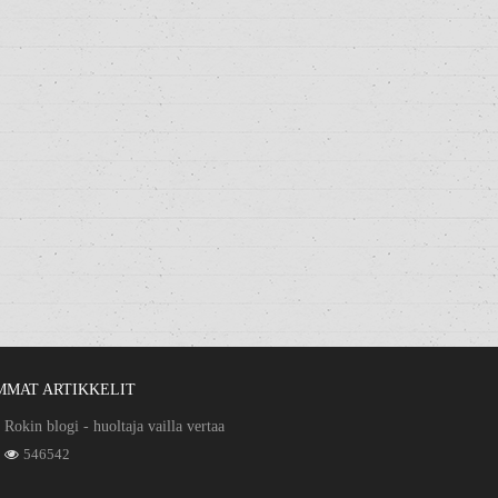
MMAT ARTIKKELIT
Rokin blogi - huoltaja vailla vertaa
546542