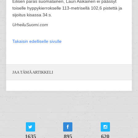
Eilisen paras suomalainen, Lauri Asikainen ei päässyt
toiselle hyppykierrokselle 113-metrisellä 102,6 pistettä ja
sijoitus kisassa 34:s.
UrheiluSuomi.com
Takaisin edelliselle sivulle
JAA TÄMÄ ARTIKKELI
1635
895
620