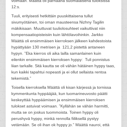
voimaan. Määttä oli parhaana suomalaisena tuloksissa
12:s.
Tuuli, erityisesti hetkittäin puuskittaisena tullut
sivumyötäinen, toi oman mausteensa Nizhny Tagilin
mäkikisaan. Muuttuvat tuuliolosuhteet vaikuttivat niin
kompensaatiopisteisiin kuin lähtölavoihinkin. Jarkko
Määttä oli ensimmäisen kierroksen jälkeen kahdestoista
hypättyään 130 metrisen ja 121,2 pistettä antaneen
hypyn. ”Eka kierros oli aika lailla samanlainen kuin
eilenkin ensimmäisen kierroksen hyppy: Tuli ponnistus
liian tarkalle. Sitä kautta se oli vähän hätäinen hyppy taas,
kun kaikki tapahtui nopeasti ja ei ollut sellaista rentoa
tekemistä.”
Toisella kierroksella Määttä oli kisan kärjessä ja tornissa
kymmenkunta hyppääjää, kun tuomarineuvosto päätti
keskeyttää hyppäämisen ja ensimmäisen kierroksen
tulokset astuivat voimaan. ”Kyllähän se vähän harmitti,
mutta se on joskus tuommoista. Toinen hyppy oli
perushyvä hyppy, minkä rennolla fiiliksellä pystyy
vetämään. Se oli ihan ok hyppy jo.” Määttä nauroi, että