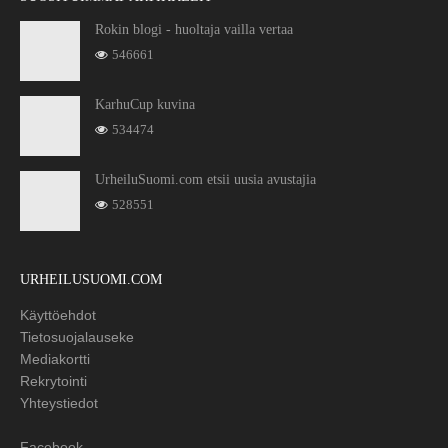
Rokin blogi - huoltaja vailla vertaa
546661
KarhuCup kuvina
534474
UrheiluSuomi.com etsii uusia avustajia
528551
URHEILUSUOMI.COM
Käyttöehdot
Tietosuojalauseke
Mediakortti
Rekrytointi
Yhteystiedot
Facebook