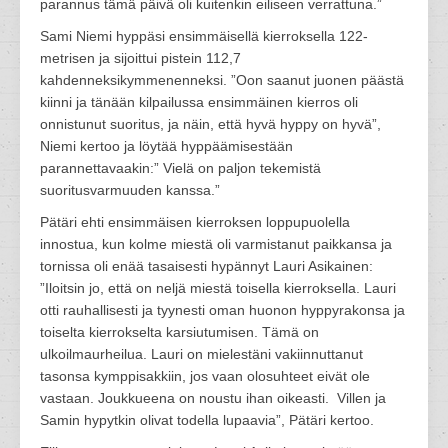
parannus tämä päivä oli kuitenkin eiliseen verrattuna.”
Sami Niemi hyppäsi ensimmäisellä kierroksella 122-
metrisen ja sijoittui pistein 112,7
kahdenneksikymmenenneksi. ”Oon saanut juonen päästä
kiinni ja tänään kilpailussa ensimmäinen kierros oli
onnistunut suoritus, ja näin, että hyvä hyppy on hyvä”,
Niemi kertoo ja löytää hyppäämisestään
parannettavaakin:” Vielä on paljon tekemistä
suoritusvarmuuden kanssa.”
Pätäri ehti ensimmäisen kierroksen loppupuolella
innostua, kun kolme miestä oli varmistanut paikkansa ja
tornissa oli enää tasaisesti hypännyt Lauri Asikainen:
”Iloitsin jo, että on neljä miestä toisella kierroksella. Lauri
otti rauhallisesti ja tyynesti oman huonon hyppyrakonsa ja
toiselta kierrokselta karsiutumisen. Tämä on
ulkoilmaurheilua. Lauri on mielestäni vakiinnuttanut
tasonsa kymppisakkiin, jos vaan olosuhteet eivät ole
vastaan. Joukkueena on noustu ihan oikeasti. Villen ja
Samin hypytkin olivat todella lupaavia”, Pätäri kertoo.