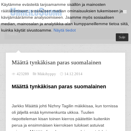
Käytämme evästeitä tarjoamamme sisällön ja mainosten
räätälöimiseen, sosiaalisen median ominaisuuksien tukemiseen ja
kävijämäärämme analysoimiseen. Jaamme myös sosiaalisen
median, mainosalan ja analytiikka-alan kumppaneillemme tietoa siitä,
kuinka käytät sivustoamme.
Näytä tiedot
Sulje
Määttä tynkäkisan paras suomalainen
423289
Mäkihyppy
14.12.2014
Määttä tynkäkisan paras suomalainen
Jarkko Määttä johti Nizhny Tagilin mäkikisaa, kun tornissa
oli jäljellä enää kymmenkunta ukkoa. Tuulien
riepotteleman kisan toinen kierros päätettiin kuitenkin
perua ja ensimmäisen kierroksen tulokset astuivat