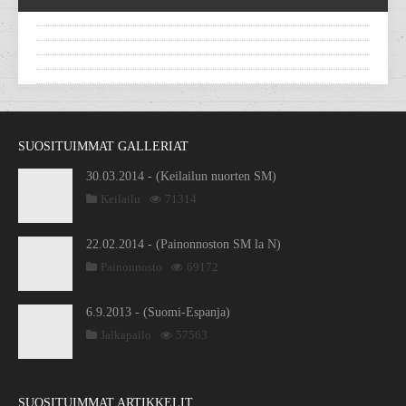
SUOSITUIMMAT GALLERIAT
30.03.2014 - (Keilailun nuorten SM)
Keilailu
71314
22.02.2014 - (Painonnoston SM la N)
Painonnosto
69172
6.9.2013 - (Suomi-Espanja)
Jalkapallo
57563
SUOSITUIMMAT ARTIKKELIT