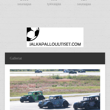
seuraajaa
tykkääjää
seuraajaa
Galleriat