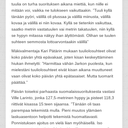
tuulia on turha suorituksen aikana miettiä, kun niille ei
mitään voi, vaikka ne tulokseen vaikuttaakin. ”Tuuli kyllä
tänään pyöri, välillä oli plussaa ja välillä miinusta, välillä
kovaa ja välillä ei niin kovaa. Kyllä se tietenkin vaikuttaa,
saatko metrin vastatuulen vai metrin takatuulen, niin kyllä
se hypyn mitassa näkyy ihan älyttömästi. Olihan se tuulen
suhteen semmosta lottoarvontaakin välillä”
Mäkivalmentaja Kari Pätärin mukaan tuuliolosuhteet olivat
koko päivän yhtä epävakaat, joten kisan keskeyttäminen
hiukan ihmetytti: ”Harmittaa vähän Jarkon puolesta, kun
mielestäni tuuliolosuhteet eivät kisan aikana muuttuneet
vaan olivat koko päivän yhtä epätasaiset. Mutta tuomarit
päättää.”
Päivän toiseksi parhaasta suomalaissuorituksesta vastasi
Ville Larinto, jonka 127,5-metrinen hyppy ja pisteet 118,3
riittivät kisassa 15:teen sijaansa. ”Tänään oli taas
parempaa tekemistä mulla. Pieni muutos ylämäen
laskuasentoon helpotti tekemistä huomattavasti.
Ponnistuksen ajoitus on vielä liian myöhäisellä. Iso