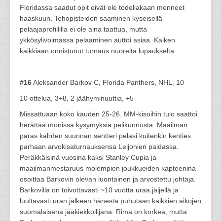
Floridassa saadut opit eivät ole todellakaan menneet
haaskuun. Tehopisteiden saaminen kyseisellä
pelaajaprofiililla ei ole aina taattua, mutta
ykkösylivoimassa pelaaminen auttoi asiaa. Kaiken
kaikkiaan onnistunut turnaus nuorelta lupaukselta.
#16
Aleksander Barkov C, Florida Panthers, NHL, 10
10 ottelua, 3+8, 2 jäähyminuuttia, +5
Missattuaan koko kauden 25-26, MM-kisoihin tulo saattoi
herättää monissa kysymyksiä pelikunnosta. Maailman
paras kahden suunnan sentteri pelasi kuitenkin kenties
parhaan arvokisaturnauksensa Leijonien paidassa.
Peräkkäisinä vuosina kaksi Stanley Cupia ja
maailmanmestaruus molempien joukkueiden kapteenina
osoittaa Barkovin olevan luontainen ja arvostettu johtaja.
Barkovilla on toivottavasti ~10 vuotta uraa jäljellä ja
luultavasti uran jälkeen hänestä puhutaan kaikkien aikojen
suomalaisena jääkiekkoilijana. Rima on korkea, mutta