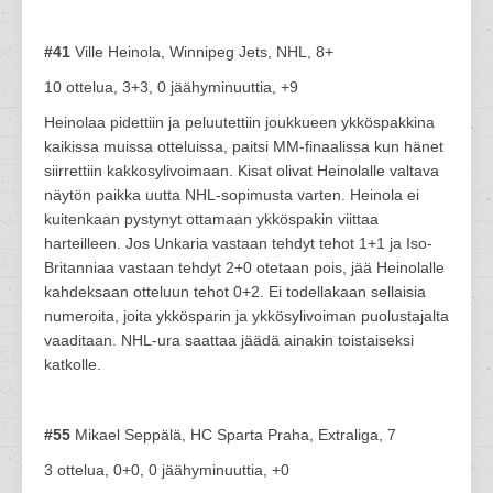
#41
Ville Heinola, Winnipeg Jets, NHL, 8+
10 ottelua, 3+3, 0 jäähyminuuttia, +9
Heinolaa pidettiin ja peluutettiin joukkueen ykköspakkina
kaikissa muissa otteluissa, paitsi MM-finaalissa kun hänet
siirrettiin kakkosylivoimaan. Kisat olivat Heinolalle valtava
näytön paikka uutta NHL-sopimusta varten. Heinola ei
kuitenkaan pystynyt ottamaan ykköspakin viittaa
harteilleen. Jos Unkaria vastaan tehdyt tehot 1+1 ja Iso-
Britanniaa vastaan tehdyt 2+0 otetaan pois, jää Heinolalle
kahdeksaan otteluun tehot 0+2. Ei todellakaan sellaisia
numeroita, joita ykkösparin ja ykkösylivoiman puolustajalta
vaaditaan. NHL-ura saattaa jäädä ainakin toistaiseksi
katkolle.
#55
Mikael Seppälä, HC Sparta Praha, Extraliga, 7
3 ottelua, 0+0, 0 jäähyminuuttia, +0