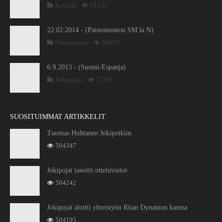
Keilailu
71152
22.02.2014 - (Painonnoston SM la N)
Painonnosto
69023
6.9.2013 - (Suomi-Espanja)
Jalkapallo
57506
SUOSITUIMMAT ARTIKKELIT
Tuomas Huhtanen Jokipoikiin
504347
Jokipojat tasoitti otteluvoitot
504242
Jokipojat aloitti yhteistyön Riian Dynamon kanssa
504195