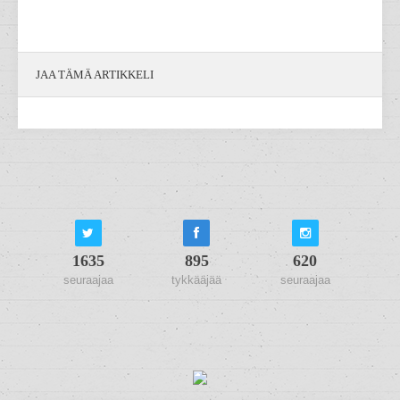
JAA TÄMÄ ARTIKKELI
1635
895
620
seuraajaa
tykkääjää
seuraajaa