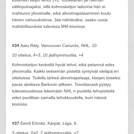
väliinputoajaksi, sillä kolmosketjun laiturina hän ei
mahtunut ylivoimalle, eikä alivoimapelaaminen kuulu
hänen vahvuuksiinsa. Jää nähtäväksi, saako uusia
mahdollisuuksia tulevissa MM-kisoissa.
#34
Aatu Räty, Vancouver Canucks, NHL, 10
10 ottelua, 4+3, 10 jäähyminuuttia, +4
Kolmosketjun keskeltä hyvät tehot, eikä pelannut edes
ylivoimalla. Kaikki seitsemän pistettä syntyivät vieläpä eri
otteluissa. Todella tärkeä alivoimapelaaja, kisojen toiseksi
paras aloittava Barkovin jälkeen. Toivottavasti pystyy
tulevaisuudessa tekemään NHL:n puolella tehopisteitä
edes puolittain samalla tehokkuudella, kuin näissä
kisoissa.
#37
Eemil Erholtz, Kärpät, Liiga, 6-
3 ottelua, 0+0, 2 jäähyminuuttia, +2