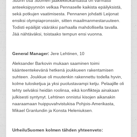
Suurin osa Suomen jääkiekkokansasta on varmasti
anteeksipyynnön velkaa Pennaselle kaikista epäilyksistä,
sekä potkujen vaatimisesta. Pennanen johdatti Leijonat
ensiksi olympiapronssiin, sitten maailmanmestaruuteen.
Todisti epäilijät vääräksi parhaalla mahdollisella tavalla.
Jää nähtäväksi, toistaako tempun ensi vuonna.
General Manager:
Jere Lehtinen, 10
Aleksander Barkovin mukaan saaminen toimi
käänteentekevänä hetkenä joukkueen rakentamisen
suhteen. Joukkue oli muutenkin rakennettu todella hyvin,
kolme tulosketjua ja yksi puolustavampi ketju. Pelaajille oli
tehty selväksi heidän roolinsa, eikä konflikteja ainakaan
julkisesti syntynyt. Lehtinen onnistui kisojen aikanakin
naaraamaan huippuvahvistukisa Pohjois-Amerikasta,
Mikael Granlundin ja Konsta Heleniuksen.
UrheiluSuomen kolmen tähden yhteenveto: