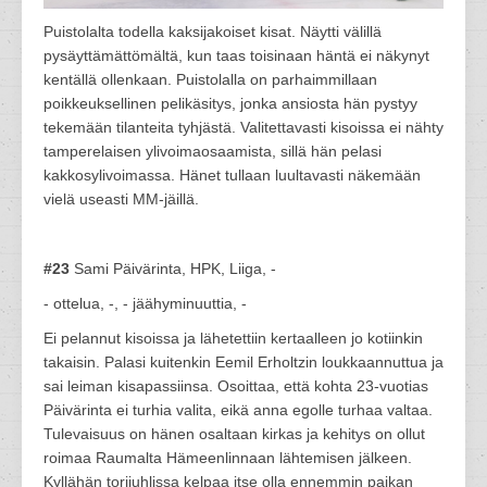
Puistolalta todella kaksijakoiset kisat. Näytti välillä
pysäyttämättömältä, kun taas toisinaan häntä ei näkynyt
kentällä ollenkaan. Puistolalla on parhaimmillaan
poikkeuksellinen pelikäsitys, jonka ansiosta hän pystyy
tekemään tilanteita tyhjästä. Valitettavasti kisoissa ei nähty
tamperelaisen ylivoimaosaamista, sillä hän pelasi
kakkosylivoimassa. Hänet tullaan luultavasti näkemään
vielä useasti MM-jäillä.
#23
Sami Päivärinta, HPK, Liiga, -
- ottelua, -, - jäähyminuuttia, -
Ei pelannut kisoissa ja lähetettiin kertaalleen jo kotiinkin
takaisin. Palasi kuitenkin Eemil Erholtzin loukkaannuttua ja
sai leiman kisapassiinsa. Osoittaa, että kohta 23-vuotias
Päivärinta ei turhia valita, eikä anna egolle turhaa valtaa.
Tulevaisuus on hänen osaltaan kirkas ja kehitys on ollut
roimaa Raumalta Hämeenlinnaan lähtemisen jälkeen.
Kyllähän torijuhlissa kelpaa itse olla ennemmin paikan