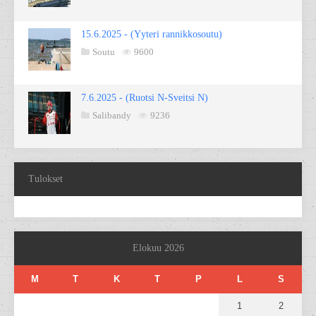
15.6.2025 - (Yyteri rannikkosoutu)
Soutu
9600
7.6.2025 - (Ruotsi N-Sveitsi N)
Salibandy
9236
Tulokset
Elokuu 2026
M
T
K
T
P
L
S
1
2