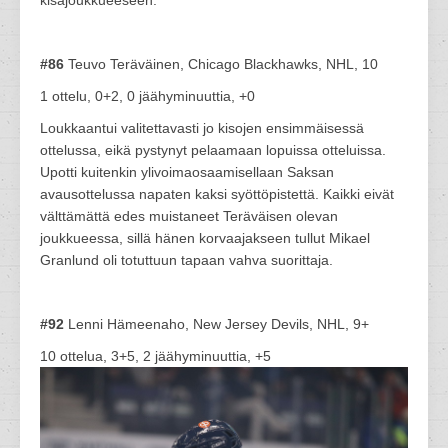
#86
Teuvo Teräväinen, Chicago Blackhawks, NHL, 10
1 ottelu, 0+2, 0 jäähyminuuttia, +0
Loukkaantui valitettavasti jo kisojen ensimmäisessä
ottelussa, eikä pystynyt pelaamaan lopuissa otteluissa.
Upotti kuitenkin ylivoimaosaamisellaan Saksan
avausottelussa napaten kaksi syöttöpistettä. Kaikki eivät
välttämättä edes muistaneet Teräväisen olevan
joukkueessa, sillä hänen korvaajakseen tullut Mikael
Granlund oli totuttuun tapaan vahva suorittaja.
#92
Lenni Hämeenaho, New Jersey Devils, NHL, 9+
10 ottelua, 3+5, 2 jäähyminuuttia, +5