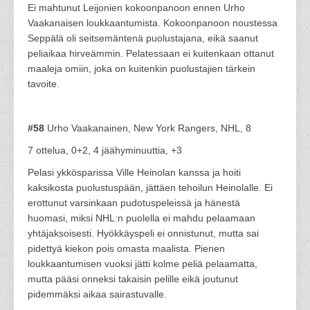
Ei mahtunut Leijonien kokoonpanoon ennen Urho
Vaakanaisen loukkaantumista. Kokoonpanoon noustessa
Seppälä oli seitsemäntenä puolustajana, eikä saanut
peliaikaa hirveämmin. Pelatessaan ei kuitenkaan ottanut
maaleja omiin, joka on kuitenkin puolustajien tärkein
tavoite.
#58
Urho Vaakanainen, New York Rangers, NHL, 8
7 ottelua, 0+2, 4 jäähyminuuttia, +3
Pelasi ykkösparissa Ville Heinolan kanssa ja hoiti
kaksikosta puolustuspään, jättäen tehoilun Heinolalle. Ei
erottunut varsinkaan pudotuspeleissä ja hänestä
huomasi, miksi NHL:n puolella ei mahdu pelaamaan
yhtäjaksoisesti. Hyökkäyspeli ei onnistunut, mutta sai
pidettyä kiekon pois omasta maalista. Pienen
loukkaantumisen vuoksi jätti kolme peliä pelaamatta,
mutta pääsi onneksi takaisin pelille eikä joutunut
pidemmäksi aikaa sairastuvalle.