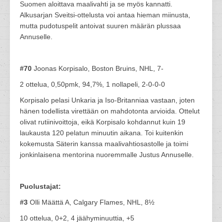
Suomen aloittava maalivahti ja se myös kannatti.
Alkusarjan Sveitsi-ottelusta voi antaa hieman miinusta,
mutta pudotuspelit antoivat suuren määrän plussaa
Annuselle.
#70
Joonas Korpisalo, Boston Bruins, NHL, 7-
2 ottelua, 0,50pmk, 94,7%, 1 nollapeli, 2-0-0-0
Korpisalo pelasi Unkaria ja Iso-Britanniaa vastaan, joten
hänen todellista virettään on mahdotonta arvioida. Ottelut
olivat rutiinivoittoja, eikä Korpisalo kohdannut kuin 19
laukausta 120 pelatun minuutin aikana. Toi kuitenkin
kokemusta Säterin kanssa maalivahtiosastolle ja toimi
jonkinlaisena mentorina nuoremmalle Justus Annuselle.
Puolustajat:
#3
Olli Määttä A, Calgary Flames, NHL, 8½
10 ottelua, 0+2, 4 jäähyminuuttia, +5