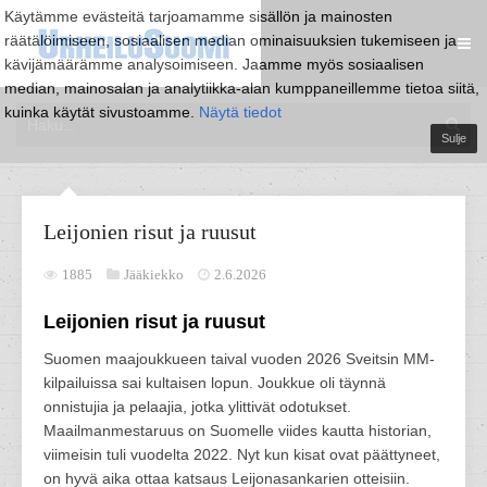
Käytämme evästeitä tarjoamamme sisällön ja mainosten
räätälöimiseen, sosiaalisen median ominaisuuksien tukemiseen ja
kävijämäärämme analysoimiseen. Jaamme myös sosiaalisen
median, mainosalan ja analytiikka-alan kumppaneillemme tietoa siitä,
kuinka käytät sivustoamme.
Näytä tiedot
Sulje
Leijonien risut ja ruusut
1885
Jääkiekko
2.6.2026
Leijonien risut ja ruusut
Suomen maajoukkueen taival vuoden 2026 Sveitsin MM-
kilpailuissa sai kultaisen lopun. Joukkue oli täynnä
onnistujia ja pelaajia, jotka ylittivät odotukset.
Maailmanmestaruus on Suomelle viides kautta historian,
viimeisin tuli vuodelta 2022. Nyt kun kisat ovat päättyneet,
on hyvä aika ottaa katsaus Leijonasankarien otteisiin.