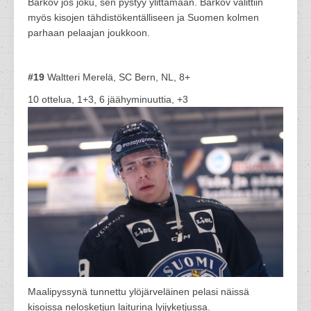
Barkov jos joku, sen pystyy ylittämään. Barkov valittiin
myös kisojen tähdistökentälliseen ja Suomen kolmen
parhaan pelaajan joukkoon.
#19
Waltteri Merelä, SC Bern, NL, 8+
10 ottelua, 1+3, 6 jäähyminuuttia, +3
Maalipyssynä tunnettu ylöjärveläinen pelasi näissä
kisoissa nelosketjun laiturina lyijyketjussa.