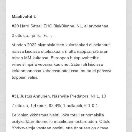
Maalivahdit:
#29
Harri Säteri, EHC Biel/Bienne, NL, ei arvosanaa
0 ottelua, -pmk, -%, -, -
Vuoden 2022 olympialaisten kultasankari ei pelannut
näissä kisoissa otteluakaan, mutta nappasi silti uran
toisen MM-kultansa. Euroopan huippuvahteihin
viimeisimpinä vuosina kuulunut Säteri oli kisoissa
kokoonpanossa kahdessa ottelussa, mutta ei päässyt
tolppien väliin.
#31
Justus Annunen, Nashville Predators, NHL, 10
7 ottelua, 1,47pmk, 93,4%, 1 nollapeli, 6-1-0-1
Leijonien ykkösmaalivahti, joka torjui erinomaisilla
esityksillään Suomelle maailmanmestaruuden. Ottelu
Yhdysvaltoja vastaan osoitti, että Annusen on oltava