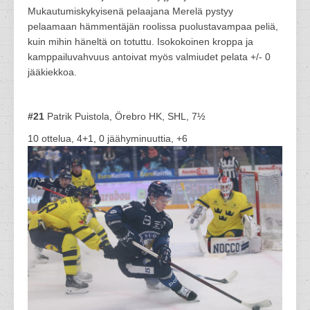
Mukautumiskykyisenä pelaajana Merelä pystyy
pelaamaan hämmentäjän roolissa puolustavampaa peliä,
kuin mihin häneltä on totuttu. Isokokoinen kroppa ja
kamppailuvahvuus antoivat myös valmiudet pelata +/- 0
jääkiekkoa.
#21
Patrik Puistola, Örebro HK, SHL, 7½
10 ottelua, 4+1, 0 jäähyminuuttia, +6