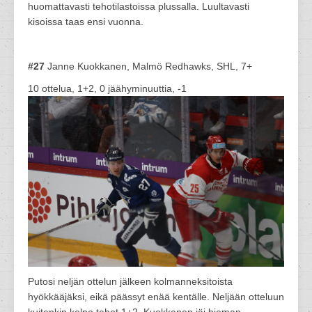
huomattavasti tehotilastoissa plussalla. Luultavasti
kisoissa taas ensi vuonna.
#27
Janne Kuokkanen, Malmö Redhawks, SHL, 7+
10 ottelua, 1+2, 0 jäähyminuuttia, -1
Putosi neljän ottelun jälkeen kolmanneksitoista
hyökkääjäksi, eikä päässyt enää kentälle. Neljään otteluun
kuitenkin kelpo tehot 1+2. Kuokkanen jäi hieman