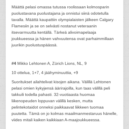
Määttä pelasi omassa tutussa roolissaan kolmosparin
puolustavana puolustajana ja onnistui siinä odotetulla
tavalla. Määttä kaupattiin olympialaisten jälkeen Calgary
Flamesiin ja se on selvästi nostanut veteraanin
itsevarmuutta kentällä. Tärkeä alivoimapelaaja
joukkueessa ja hänen vahvuutensa ovat parhaimmillaan
juurikin puolustuspäässä.
#4
Mikko Lehtonen A, Zürich Lions, NL, 9
10 ottelua, 1+7, 4 jäähyminuuttia, +9
Suoritukset ailahtelivat kisojen aikana. Välillä Lehtonen
pelasi omien kykyjensä äärirajoilla, kun taas välillä peli
takkuili todella pahasti. 32-vuotiaasta huomaa
liikenopeuden loppuvan välillä kesken, mutta
pelintekotaidot onneksi paikkaavat liikkeen tuomaa
puutetta. Tämä on jo kolmas maailmanmestaruus hänelle,
viides mitali kaiken kaikkiaan A-maajoukkueessa.