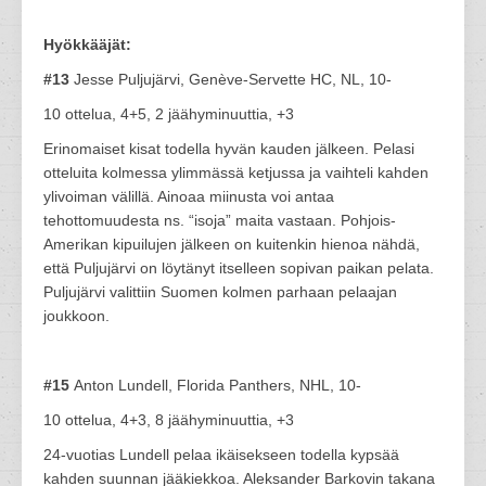
Hyökkääjät:
#13
Jesse Puljujärvi, Genève-Servette HC, NL, 10-
10 ottelua, 4+5, 2 jäähyminuuttia, +3
Erinomaiset kisat todella hyvän kauden jälkeen. Pelasi
otteluita kolmessa ylimmässä ketjussa ja vaihteli kahden
ylivoiman välillä. Ainoaa miinusta voi antaa
tehottomuudesta ns. “isoja” maita vastaan. Pohjois-
Amerikan kipuilujen jälkeen on kuitenkin hienoa nähdä,
että Puljujärvi on löytänyt itselleen sopivan paikan pelata.
Puljujärvi valittiin Suomen kolmen parhaan pelaajan
joukkoon.
#15
Anton Lundell, Florida Panthers, NHL, 10-
10 ottelua, 4+3, 8 jäähyminuuttia, +3
24-vuotias Lundell pelaa ikäisekseen todella kypsää
kahden suunnan jääkiekkoa. Aleksander Barkovin takana