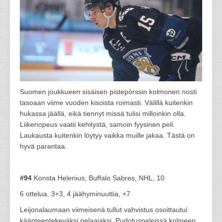
Suomen joukkueen sisäisen pistepörssin kolmonen nosti
tasoaan viime vuoden kisoista roimasti. Välillä kuitenkin
hukassa jäällä, eikä tiennyt missä tulisi milloinkin olla.
Liikenopeus vaatii kehitystä, samoin fyysinen peli.
Laukausta kuitenkin löytyy vaikka muille jakaa. Tästä on
hyvä parantaa.
#94
Konsta Helenius, Buffalo Sabres, NHL, 10
6 ottelua, 3+3, 4 jäähyminuuttia, +7
Leijonalaumaan viimeisenä tullut vahvistus osoittautui
käänteentekeväksi pelaajaksi. Pudotuspeleissä kolmeen