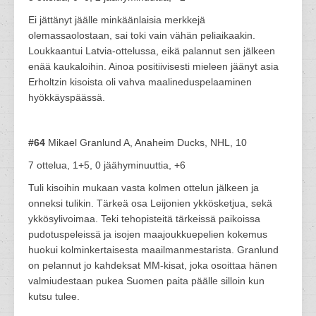
Ei jättänyt jäälle minkäänlaisia merkkejä
olemassaolostaan, sai toki vain vähän peliaikaakin.
Loukkaantui Latvia-ottelussa, eikä palannut sen jälkeen
enää kaukaloihin. Ainoa positiivisesti mieleen jäänyt asia
Erholtzin kisoista oli vahva maalineduspelaaminen
hyökkäyspäässä.
#64
Mikael Granlund A, Anaheim Ducks, NHL, 10
7 ottelua, 1+5, 0 jäähyminuuttia, +6
Tuli kisoihin mukaan vasta kolmen ottelun jälkeen ja
onneksi tulikin. Tärkeä osa Leijonien ykkösketjua, sekä
ykkösylivoimaa. Teki tehopisteitä tärkeissä paikoissa
pudotuspeleissä ja isojen maajoukkuepelien kokemus
huokui kolminkertaisesta maailmanmestarista. Granlund
on pelannut jo kahdeksat MM-kisat, joka osoittaa hänen
valmiudestaan pukea Suomen paita päälle silloin kun
kutsu tulee.