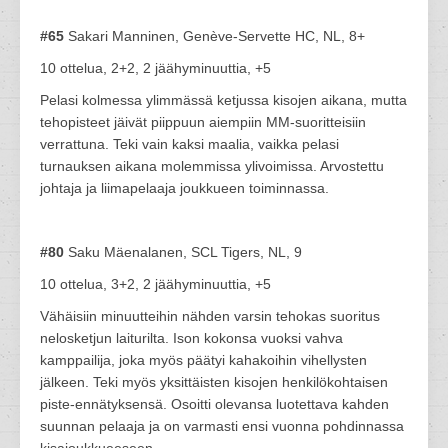
#65
Sakari Manninen, Genève-Servette HC, NL, 8+
10 ottelua, 2+2, 2 jäähyminuuttia, +5
Pelasi kolmessa ylimmässä ketjussa kisojen aikana, mutta
tehopisteet jäivät piippuun aiempiin MM-suoritteisiin
verrattuna. Teki vain kaksi maalia, vaikka pelasi
turnauksen aikana molemmissa ylivoimissa. Arvostettu
johtaja ja liimapelaaja joukkueen toiminnassa.
#80
Saku Mäenalanen, SCL Tigers, NL, 9
10 ottelua, 3+2, 2 jäähyminuuttia, +5
Vähäisiin minuutteihin nähden varsin tehokas suoritus
nelosketjun laiturilta. Ison kokonsa vuoksi vahva
kamppailija, joka myös päätyi kahakoihin vihellysten
jälkeen. Teki myös yksittäisten kisojen henkilökohtaisen
piste-ennätyksensä. Osoitti olevansa luotettava kahden
suunnan pelaaja ja on varmasti ensi vuonna pohdinnassa
kisajoukkueeseen.