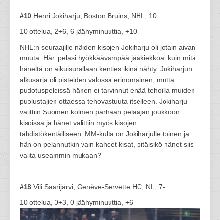
#10
Henri Jokiharju, Boston Bruins, NHL, 10
10 ottelua, 2+6, 6 jäähyminuuttia, +10
NHL:n seuraajille näiden kisojen Jokiharju oli jotain aivan
muuta. Hän pelasi hyökkäävämpää jääkiekkoa, kuin mitä
häneltä on aikuisurallaan kenties ikinä nähty. Jokiharjun
alkusarja oli pisteiden valossa erinomainen, mutta
pudotuspeleissä hänen ei tarvinnut enää tehoilla muiden
puolustajien ottaessa tehovastuuta itselleen. Jokiharju
valittiin Suomen kolmen parhaan pelaajan joukkoon
kisoissa ja hänet valittiin myös kisojen
tähdistökentälliseen. MM-kulta on Jokiharjulle toinen ja
hän on pelannutkin vain kahdet kisat, pitäisikö hänet siis
valita useammin mukaan?
#18
Vili Saarijärvi, Genève-Servette HC, NL, 7-
10 ottelua, 0+3, 0 jäähyminuuttia, +6