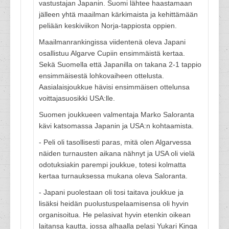
vastustajan Japanin. Suomi lähtee haastamaan
jälleen yhtä maailman kärkimaista ja kehittämään
peliään keskiviikon Norja-tappiosta oppien.
Maailmanrankingissa viidentenä oleva Japani
osallistuu Algarve Cupiin ensimmäistä kertaa.
Sekä Suomella että Japanilla on takana 2-1 tappio
ensimmäisestä lohkovaiheen ottelusta.
Aasialaisjoukkue hävisi ensimmäisen ottelunsa
voittajasuosikki USA:lle.
Suomen joukkueen valmentaja Marko Saloranta
kävi katsomassa Japanin ja USA:n kohtaamista.
- Peli oli tasollisesti paras, mitä olen Algarvessa
näiden turnausten aikana nähnyt ja USA oli vielä
odotuksiakin parempi joukkue, totesi kolmatta
kertaa turnauksessa mukana oleva Saloranta.
- Japani puolestaan oli tosi taitava joukkue ja
lisäksi heidän puolustuspelaamisensa oli hyvin
organisoitua. He pelasivat hyvin etenkin oikean
laitansa kautta, jossa alhaalla pelasi Yukari Kinga