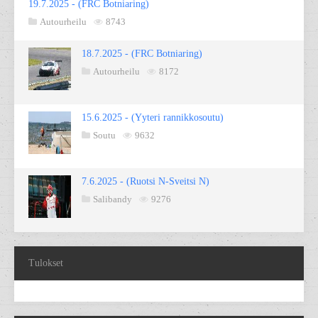
19.7.2025 - (FRC Botniaring)
Autourheilu
8743
18.7.2025 - (FRC Botniaring)
Autourheilu
8172
15.6.2025 - (Yyteri rannikkosoutu)
Soutu
9632
7.6.2025 - (Ruotsi N-Sveitsi N)
Salibandy
9276
Tulokset