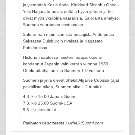
ja ylempänä Kozie Ando. Kärkipari Shinobu Ohno -
Yuki Nagasato pelasi erittäin hyvin yhteen ja he
olivat myös yksilöinä vaarallisia, Saloranta analysoi
Suomen seuraavaa vastustajaa.
Salorannan mainitsemista pelaajista Ando pelaa
Saksassa Duisburgin riveissä ja Nagasato
Potsdamissa.
Historian saatossa naisten maajoukkue on
kohdannut Japanin vain kerran vuonna 1989.
Ottelu päättyi tuolloin Suomen 1-0 voittoon.
Suomen jäljellä olevat ottelut Algarve Cupissa (ajat
paikallista aikaa, Suomen aika + 2 tuntia):
4.3. klo 15.00 Japani-Suomi
7.3. klo 15.00 Suomi-USA
9.3. sijoitusottelut
Palloliiton tiedotteesta / UrheiluSuomi.com