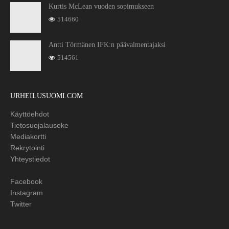
Kurtis McLean vuoden sopimukseen
514660
Antti Törmänen IFK:n päävalmentajaksi
514561
URHEILUSUOMI.COM
Käyttöehdot
Tietosuojalauseke
Mediakortti
Rekrytointi
Yhteystiedot
Facebook
Instagram
Twitter