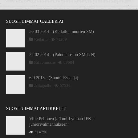
SUOSITUIMMAT GALLERIAT
30.03.2014 - (Keilailun nuorten SM)
Keilailu
71209
22.02.2014 - (Painonnoston SM la N)
Painonnosto
69084
6.9.2013 - (Suomi-Espanja)
Jalkapallo
57536
SUOSITUIMMAT ARTIKKELIT
Ville Peltonen ja Toni Lydman IFK:n
juniorivalmennukseen
514750