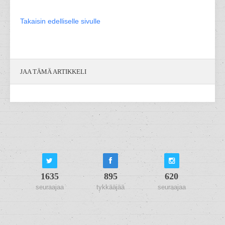
Takaisin edelliselle sivulle
JAA TÄMÄ ARTIKKELI
1635
895
620
seuraajaa
tykkääjää
seuraajaa