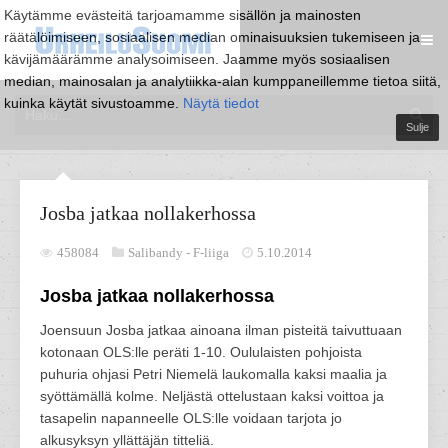
Käytämme evästeitä tarjoamamme sisällön ja mainosten
räätälöimiseen, sosiaalisen median ominaisuuksien tukemiseen ja
kävijämäärämme analysoimiseen. Jaamme myös sosiaalisen
median, mainosalan ja analytiikka-alan kumppaneillemme tietoa siitä,
kuinka käytät sivustoamme.
Näytä tiedot
Sulje
Josba jatkaa nollakerhossa
458084
Salibandy -
F-liiga
5.10.2014
Josba jatkaa nollakerhossa
Joensuun Josba jatkaa ainoana ilman pisteitä taivuttuaan
kotonaan OLS:lle peräti 1-10. Oululaisten pohjoista
puhuria ohjasi Petri Niemelä laukomalla kaksi maalia ja
syöttämällä kolme. Neljästä ottelustaan kaksi voittoa ja
tasapelin napanneelle OLS:lle voidaan tarjota jo
alkusyksyn yllättäjän titteliä.