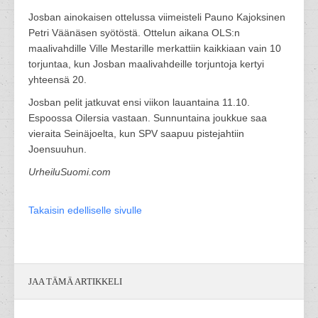
Josban ainokaisen ottelussa viimeisteli Pauno Kajoksinen
Petri Väänäsen syötöstä. Ottelun aikana OLS:n
maalivahdille Ville Mestarille merkattiin kaikkiaan vain 10
torjuntaa, kun Josban maalivahdeille torjuntoja kertyi
yhteensä 20.
Josban pelit jatkuvat ensi viikon lauantaina 11.10.
Espoossa Oilersia vastaan. Sunnuntaina joukkue saa
vieraita Seinäjoelta, kun SPV saapuu pistejahtiin
Joensuuhun.
UrheiluSuomi.com
Takaisin edelliselle sivulle
JAA TÄMÄ ARTIKKELI