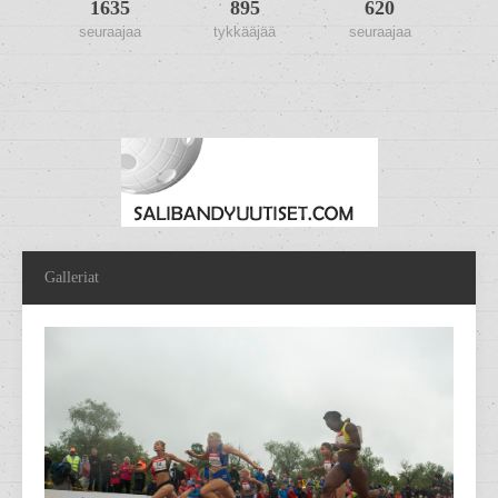
1635
895
620
seuraajaa
tykkääjää
seuraajaa
Galleriat