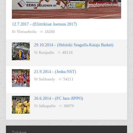
12.7.2017 - (Eliittikisat Joensuu 2017)
Yleisurheilu
18260
29.10.2014 - (Helsinki Seagulls-Kataja Basket)
Koripallo
48116
21.9.2014 - (Josba-NST)
Salibandy
54211
26.6.2014 - (FC Jazz-JIPPO)
Jalkapallo
36979
Tulokset