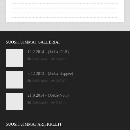
SUOSITUIMMAT GALLERIAT
12.2.2014 - (Josba-OLS)
Salibandy
59432
5.12.2013 - (Josba-Happee)
Salibandy
58787
21.9.2014 - (Josba-NST)
Salibandy
54211
SUOSITUIMMAT ARTIKKELIT