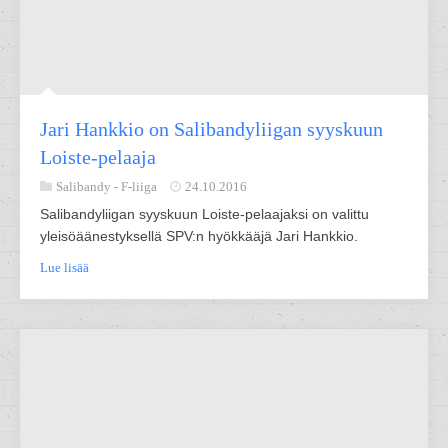
Jari Hankkio on Salibandyliigan syyskuun
Loiste-pelaaja
Salibandy -
F-liiga
24.10.2016
Salibandyliigan syyskuun Loiste-pelaajaksi on valittu
yleisöäänestyksellä SPV:n hyökkääjä Jari Hankkio.
Lue lisää