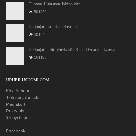
Tuomas Huhtanen Jokipoikiin
504350
Jokipojat tasoitti otteluvoitot
504245
Jokipojat aloitti yhteistyön Riian Dynamon kanssa
504198
URHEILUSUOMI.COM
Käyttöehdot
Tietosuojalauseke
Mediakortti
Rekrytointi
Yhteystiedot
Facebook