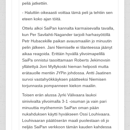
peliä jatkettiin.
- Haluttiin oikeaasti voittaa tämä peli ja tehtiin sen
eteen koko ajan töitä.
Ottelu alkoi SaiPan kannalta karmaisevalla tavalla,
kun Per Savilahti-Nagander tarjoili harhasyötöllä
Petr Hubacekille paikan avausmaaliin jo minuutin
pelin jälkeen. Jani Niemiselle ei tilanteessa jäänyt
aikaa reagoida. Erittäin hyvällä ylivoimapelillä
SaiPa onnistui tasoittamaan Roberts Jekimovsin
yllätettyä Joni Myllykoski hieman helposti mutta
erätauolle mentiin JYPin johdossa. Antti Jaatinen
survoi vastahyökkäyksen päätteeksi Niemisen
torjunnasta pompanneen kiekon maaliin.
Toisen erän alussa Jyrki Välivaara laukoi
siniviivalta ylivoimalla 3-1 -osuman ja vain pari
minuuttia myöhemmin SaiPan oman pään
nukahduksen käytti hyväkseen Ossi Louhivaara.
Louhivaaran päätöserän maali puolestaan oli jo
neljäs SaiPan verkkoon tämän kauden kahdessa