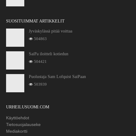
SUOSITUIMMAT ARTIKKELIT
Jyväskylässä pitää voittaa
504863
SaiPa iloitteli kotiedun
504421
Puolustaja Sam Lofquist SaiPaan
503939
URHEILUSUOMI.COM
Käyttöehdot
Tietosuojalauseke
Mediakortti