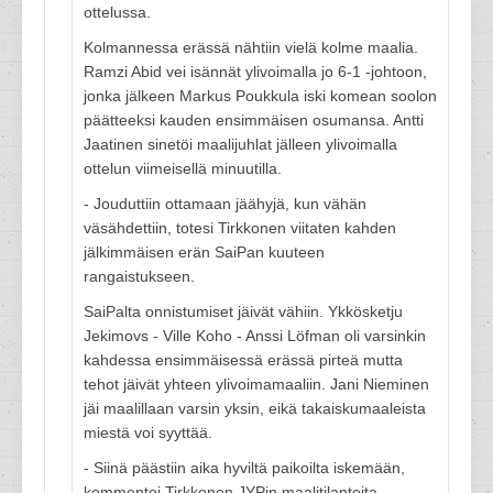
ottelussa.
Kolmannessa erässä nähtiin vielä kolme maalia.
Ramzi Abid vei isännät ylivoimalla jo 6-1 -johtoon,
jonka jälkeen Markus Poukkula iski komean soolon
päätteeksi kauden ensimmäisen osumansa. Antti
Jaatinen sinetöi maalijuhlat jälleen ylivoimalla
ottelun viimeisellä minuutilla.
- Jouduttiin ottamaan jäähyjä, kun vähän
väsähdettiin, totesi Tirkkonen viitaten kahden
jälkimmäisen erän SaiPan kuuteen
rangaistukseen.
SaiPalta onnistumiset jäivät vähiin. Ykkösketju
Jekimovs - Ville Koho - Anssi Löfman oli varsinkin
kahdessa ensimmäisessä erässä pirteä mutta
tehot jäivät yhteen ylivoimamaaliin. Jani Nieminen
jäi maalillaan varsin yksin, eikä takaiskumaaleista
miestä voi syyttää.
- Siinä päästiin aika hyviltä paikoilta iskemään,
kommentoi Tirkkonen JYPin maalitilanteita.