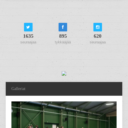
1635
895
620
seuraajaa
tykkääjää
seuraajaa
Galleriat