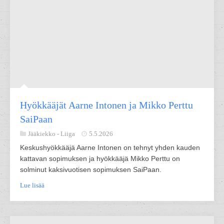
Hyökkääjät Aarne Intonen ja Mikko Perttu
SaiPaan
Jääkiekko -
Liiga
5.5.2026
Keskushyökkääjä Aarne Intonen on tehnyt yhden kauden
kattavan sopimuksen ja hyökkääjä Mikko Perttu on
solminut kaksivuotisen sopimuksen SaiPaan.
Lue lisää