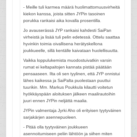
- Meille tuli karmea määrä huolimattomuusvirheitä
kiekon kanssa, joista sitten JYPin tasoinen
porukka rankaisi aika kovalla prosentilla.
Jo avauserässä JYP rankaisi kahdesti SaiPan
virheistä ja lisää tuli pelin edetessä. Ottelu saattaa
hyvinkin toimia oivallisena herätyskellona
joukkueelle, sillä kentälle kaivataan huolellisuutta.
Vaikka loppulukemista muodostuivatkin varsin
rumat ei keltapaitojen kannata pistää päätään
pensaaseen. Ilta oli sen tyylinen, että JYP onnistui
lähes kaikessa ja SaiPalta puolestaan puuttui
tuurikin. Mm. Markus Poukkula kilautti voitetun
hyökkäyspään aloituksen jälkeen maalirautoihin
juuri ennen JYPin neljättä maalia.
JYPin valmentaja Jyrki Aho oli erityisen tyytyväinen
sarjakärjen asennepuoleen.
- Pitää olla tyytyväinen joukkueen
asennoitumiseen peliin lähtöön ja siihen miten