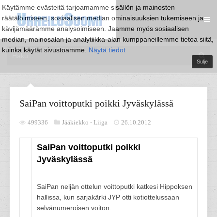
Käytämme evästeitä tarjoamamme sisällön ja mainosten
räätälöimiseen, sosiaalisen median ominaisuuksien tukemiseen ja
kävijämäärämme analysoimiseen. Jaamme myös sosiaalisen
median, mainosalan ja analytiikka-alan kumppaneillemme tietoa siitä,
kuinka käytät sivustoamme.
Näytä tiedot
Sulje
SaiPan voittoputki poikki Jyväskylässä
499336
Jääkiekko -
Liiga
26.10.2012
SaiPan voittoputki poikki
Jyväskylässä
SaiPan neljän ottelun voittoputki katkesi Hippoksen
hallissa, kun sarjakärki JYP otti kotiottelussaan
selvänumeroisen voiton.