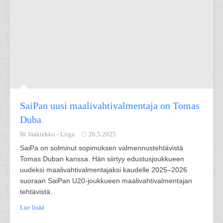
SaiPan uusi maalivahtivalmentaja on Tomas
Duba
Jääkiekko -
Liiga
26.5.2025
SaiPa on solminut sopimuksen valmennustehtävistä
Tomas Duban kanssa. Hän siirtyy edustusjoukkueen
uudeksi maalivahtivalmentajaksi kaudelle 2025–2026
suoraan SaiPan U20-joukkueen maalivahtivalmentajan
tehtävistä.
Lue lisää