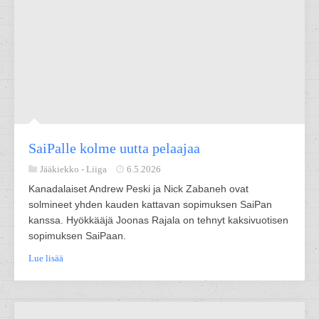
SaiPalle kolme uutta pelaajaa
Jääkiekko -
Liiga
6.5.2026
Kanadalaiset Andrew Peski ja Nick Zabaneh ovat
solmineet yhden kauden kattavan sopimuksen SaiPan
kanssa. Hyökkääjä Joonas Rajala on tehnyt kaksivuotisen
sopimuksen SaiPaan.
Lue lisää