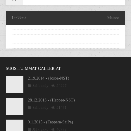
Linkkejä
Mainos
SUOSITUIMMAT GALLERIAT
21.9.2014 - (Josba-NST)
Salibandy
54227
28.12.2013 - (Happee-NST)
Salibandy
51471
9.1.2015 - (Tappara-SaiPa)
Jääkiekko
40773