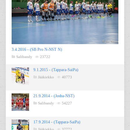
3.4.2016 - (SB Pro N-NST N)
Salibandy
23722
9.1.2015 - (Tappara-SaiPa)
Jääkiekko
40773
21.9.2014 - (Josba-NST)
Salibandy
54227
17.9.2014 - (Tappara-SaiPa)
Jääkiekko
37772