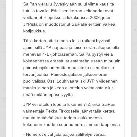
SaiPan vierailu Jyväskylään sujui viime kausilta
tutulla tavalla. Edellisen kerran keltapadat ovat
voittaneet Hippoksella lokakuussa 2009, joten
JYPistä on muodostunut SaiPalle erittäin vaikea
kotijoukkue.
Tällä kertaa ottelu melko lailla ratkesi hyvissä
ajoin, sillä JYP nappasi jo toisen erän alkupuolella
mehevän 4-1 -johtoaseman. SaiPa pystyi vielä
kolmannessa erässä järjestämään usean minuutin
painostusjakson mutta maalinteko oli melkoista
tervanjuontia. Painostusjakson jälkeen erän
puolivälissä Ossi Louhivaara iski JYPin viidennen
maalin ja sen jälkeen ei ottelun voittajasta ollut
enää mitään epäselvyyttä.
JYP vei ottelun lopulta lukemin 7-2, eikä SaiPan
valmentaja Pekka Tirkkoselle jäänyt tällä kertaa
muuta tehtävää kuin todeta joukkueensa
kokeneen kauden suurinumeroisimman tappionsa.
- Numerot eivät jätä paljoa selittelyn varaa.