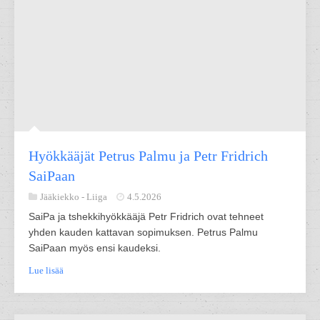
Hyökkääjät Petrus Palmu ja Petr Fridrich
SaiPaan
Jääkiekko -
Liiga
4.5.2026
SaiPa ja tshekkihyökkääjä Petr Fridrich ovat tehneet
yhden kauden kattavan sopimuksen. Petrus Palmu
SaiPaan myös ensi kaudeksi.
Lue lisää