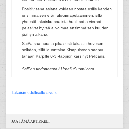
Positiivisena asiana voidaan nostaa esille kahden
ensimmäisen erän alivoimapelaaminen, sillä
yhdestä takaiskumaalista huolimatta vieraat
pelasivat hyvää alivoimaa ensimmäisen kuuden
jäähyn aikana.
SaiPa saa nousta pikaisesti takaisin hevosen
selkään, sillä lauantaina Kisapuistoon saapuu
tänään Kärpille 0-3 -tappion kärsinyt Pelicans.
SaiPan tiedotteesta / UrheiluSuomi.com
Takaisin edelliselle sivulle
JAA TÄMÄ ARTIKKELI