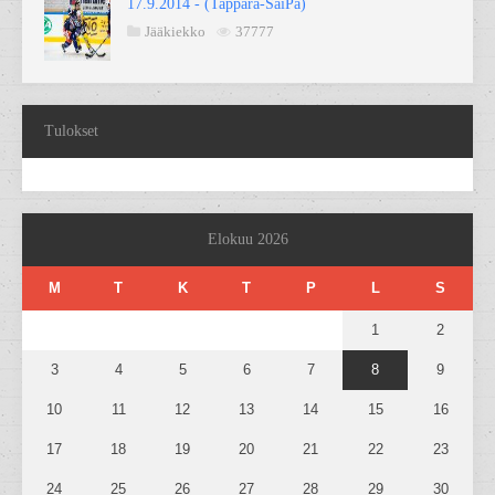
17.9.2014 - (Tappara-SaiPa)
Jääkiekko
37777
Tulokset
Elokuu 2026
M
T
K
T
P
L
S
1
2
3
4
5
6
7
8
9
10
11
12
13
14
15
16
17
18
19
20
21
22
23
24
25
26
27
28
29
30