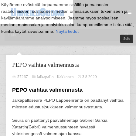
Käytämme evästeitä tarjoamamme sisällön ja mainosten
räätälöimiseen, sosiaalisen median ominaisuuksien tukemiseen ja
kävijämäärämme analysoimiseen. Jaamme myös sosiaalisen
median, mainosalan ja analytiikka-alan kumppaneillemme tietoa siitä,
kuinka käytät sivustoamme.
Näytä tiedot
Sulje
PEPO vaihtaa valmennusta
57267
Jalkapallo -
Kakkonen
3.8.2020
PEPO vaihtaa valmennusta
Jalkapalloseura PEPO Lappeenranta on päättänyt vaihtaa
miesten edustusjoukkueen valmennusvastuuta.
Seura on päättänyt päävalmentaja Gabriel Garcia
Xatartin(Gabri) valmennussuhteen hyvässä
yhteishengessä valmentajan kanssa.