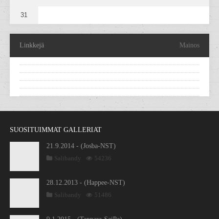
31
Linkkejä
Mainos
SUOSITUIMMAT GALLERIAT
21.9.2014 - (Josba-NST)
Salibandy
54236
28.12.2013 - (Happee-NST)
Salibandy
51486