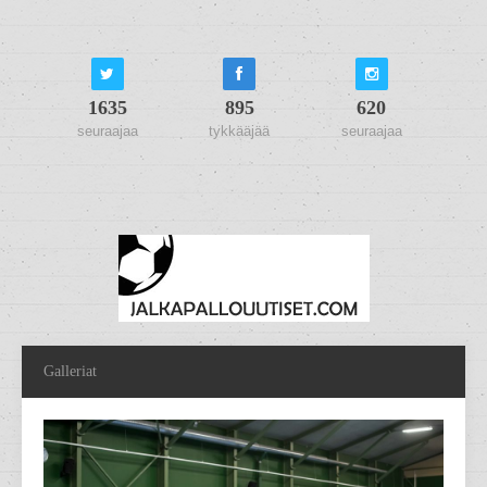
1635
895
620
seuraajaa
tykkääjää
seuraajaa
Galleriat