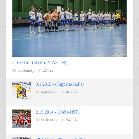
3.4.2016 - (SB Pro N-NST N)
Salibandy
23722
9.1.2015 - (Tappara-SaiPa)
Jääkiekko
40776
21.9.2014 - (Josba-NST)
Salibandy
54236