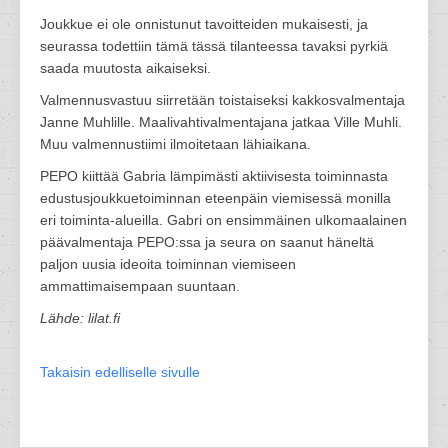
Joukkue ei ole onnistunut tavoitteiden mukaisesti, ja
seurassa todettiin tämä tässä tilanteessa tavaksi pyrkiä
saada muutosta aikaiseksi.
Valmennusvastuu siirretään toistaiseksi kakkosvalmentaja
Janne Muhlille. Maalivahtivalmentajana jatkaa Ville Muhli.
Muu valmennustiimi ilmoitetaan lähiaikana.
PEPO kiittää Gabria lämpimästi aktiivisesta toiminnasta
edustusjoukkuetoiminnan eteenpäin viemisessä monilla
eri toiminta-alueilla. Gabri on ensimmäinen ulkomaalainen
päävalmentaja PEPO:ssa ja seura on saanut häneltä
paljon uusia ideoita toiminnan viemiseen
ammattimaisempaan suuntaan.
Lähde: lilat.fi
Takaisin edelliselle sivulle