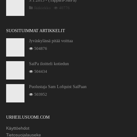
9.1.2015 - (Tappara-SaiPa)
Jääkiekko
40776
SUOSITUIMMAT ARTIKKELIT
Jyväskylässä pitää voittaa
504876
SaiPa iloitteli kotiedun
504434
Puolustaja Sam Lofquist SaiPaan
503952
URHEILUSUOMI.COM
Käyttöehdot
Tietosuojalauseke