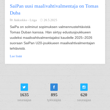
SaiPan uusi maalivahtivalmentaja on Tomas
Duba
Jääkiekko -
Liiga
26.5.2025
SaiPa on solminut sopimuksen valmennustehtävistä
Tomas Duban kanssa. Hän siirtyy edustusjoukkueen
uudeksi maalivahtivalmentajaksi kaudelle 2025–2026
suoraan SaiPan U20-joukkueen maalivahtivalmentajan
tehtävistä.
Lue lisää
1635
895
620
seuraajaa
tykkääjää
seuraajaa