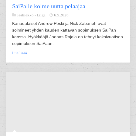
SaiPalle kolme uutta pelaajaa
Jääkiekko -
Liiga
6.5.2026
Kanadalaiset Andrew Peski ja Nick Zabaneh ovat
solmineet yhden kauden kattavan sopimuksen SaiPan
kanssa. Hyökkääjä Joonas Rajala on tehnyt kaksivuotisen
sopimuksen SaiPaan.
Lue lisää