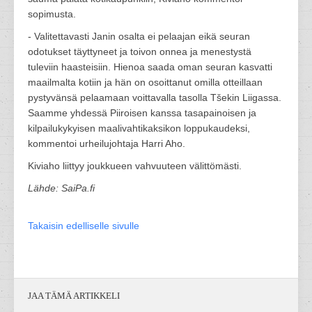
sopimusta.
- Valitettavasti Janin osalta ei pelaajan eikä seuran
odotukset täyttyneet ja toivon onnea ja menestystä
tuleviin haasteisiin. Hienoa saada oman seuran kasvatti
maailmalta kotiin ja hän on osoittanut omilla otteillaan
pystyvänsä pelaamaan voittavalla tasolla Tšekin Liigassa.
Saamme yhdessä Piiroisen kanssa tasapainoisen ja
kilpailukykyisen maalivahtikaksikon loppukaudeksi,
kommentoi urheilujohtaja Harri Aho.
Kiviaho liittyy joukkueen vahvuuteen välittömästi.
Lähde: SaiPa.fi
Takaisin edelliselle sivulle
JAA TÄMÄ ARTIKKELI