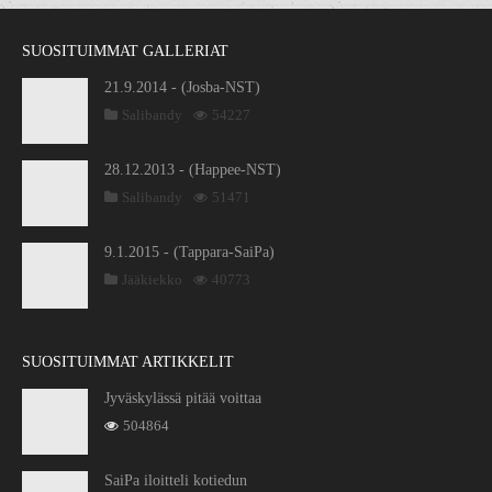
SUOSITUIMMAT GALLERIAT
21.9.2014 - (Josba-NST)
Salibandy
54227
28.12.2013 - (Happee-NST)
Salibandy
51471
9.1.2015 - (Tappara-SaiPa)
Jääkiekko
40773
SUOSITUIMMAT ARTIKKELIT
Jyväskylässä pitää voittaa
504864
SaiPa iloitteli kotiedun