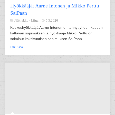
Hyökkääjät Aarne Intonen ja Mikko Perttu
SaiPaan
Jääkiekko -
Liiga
5.5.2026
Keskushyökkääjä Aarne Intonen on tehnyt yhden kauden
kattavan sopimuksen ja hyökkääjä Mikko Perttu on
solminut kaksivuotisen sopimuksen SaiPaan.
Lue lisää