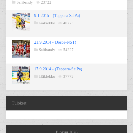
Salibandy
23722
9.1.2015 - (Tappara-SaiPa)
Jääkiekko
40773
21.9.2014 - (Josba-NST)
Salibandy
54227
17.9.2014 - (Tappara-SaiPa)
Jääkiekko
37772
Tulokset
Elokuu 2026