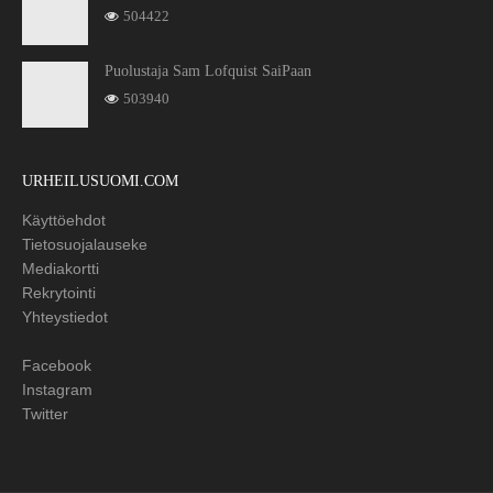
504422
Puolustaja Sam Lofquist SaiPaan
503940
URHEILUSUOMI.COM
Käyttöehdot
Tietosuojalauseke
Mediakortti
Rekrytointi
Yhteystiedot
Facebook
Instagram
Twitter