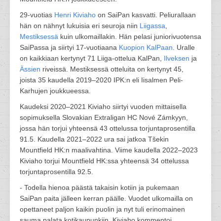
29-vuotias
Henri Kiviaho
on SaiPan kasvatti. Peliurallaan
hän on nähnyt lukuisia eri seuroja niin
Liigassa
,
Mestiksessä
kuin ulkomaillakin. Hän pelasi juniorivuotensa
SaiPassa ja siirtyi 17-vuotiaana
Kuopion KalPaan
. Uralle
on kaikkiaan kertynyt 71 Liiga-ottelua KalPan,
Ilveksen
ja
Ässien
riveissä. Mestiksessä otteluita on kertynyt 45,
joista 35 kaudella 2019–2020 IPK:n eli Iisalmen Peli-
Karhujen joukkueessa.
Kaudeksi 2020–2021 Kiviaho siirtyi vuoden mittaisella
sopimuksella Slovakian Extraligan HC Nové Zámkyyn,
jossa hän torjui yhteensä 43 ottelussa torjuntaprosentilla
91.5. Kaudella 2021–2022 ura sai jatkoa Tšekin
Mountfield HK:n maalivahtina. Viime kaudella 2022–2023
Kiviaho torjui Mountfield HK:ssa yhteensä 34 ottelussa
torjuntaprosentilla 92.5.
- Todella hienoa päästä takaisin kotiin ja pukemaan
SaiPan paita jälleen kerran päälle. Vuodet ulkomailla on
opettaneet paljon kaikin puolin ja nyt tuli erinomainen
sauma palata kotikaupunkiin, Kiviaho kommentoi