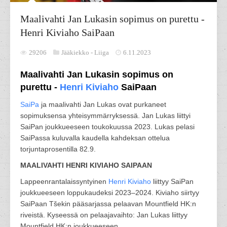
Maalivahti Jan Lukasin sopimus on purettu -
Henri Kiviaho SaiPaan
29206
Jääkiekko -
Liiga
6.11.2023
Maalivahti Jan Lukasin sopimus on
purettu -
Henri Kiviaho
SaiPaan
SaiPa
ja maalivahti Jan Lukas ovat purkaneet
sopimuksensa yhteisymmärryksessä. Jan Lukas liittyi
SaiPan joukkueeseen toukokuussa 2023. Lukas pelasi
SaiPassa kuluvalla kaudella kahdeksan ottelua
torjuntaprosentilla 82.9.
MAALIVAHTI HENRI KIVIAHO SAIPAAN
Lappeenrantalaissyntyinen
Henri Kiviaho
liittyy SaiPan
joukkueeseen loppukaudeksi 2023–2024. Kiviaho siirtyy
SaiPaan Tšekin pääsarjassa pelaavan Mountfield HK:n
riveistä. Kyseessä on pelaajavaihto: Jan Lukas liittyy
Mountfield HK:n joukkueeseen.