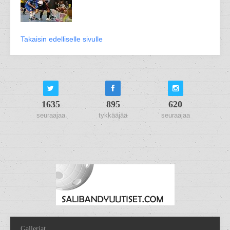
Takaisin edelliselle sivulle
1635
895
620
seuraajaa
tykkääjää
seuraajaa
Galleriat