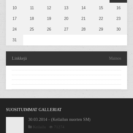
10
11
12
13
14
15
16
17
18
19
20
21
22
23
24
25
26
27
28
29
30
31
Linkkejä
Mainos
SUOSITUIMMAT GALLERIAT
30.03.2014 - (Keilailun nuorten SM)
Keilailu
71274