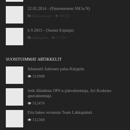
22.02.2014 - (Painonnoston SM la N)
Painonnosto
69132
6.9.2013 - (Suomi-Espanja)
Jalkapallo
57554
SUOSITUIMMAT ARTIKKELIT
Juhamatti Aaltonen palaa Kärppiin
512908
Seth Abladesta OPS:n päävalmentaja, Ari Koskesta
apuvalmentaja
512476
Etta hakee revanssia Team Lakkapäästä
512369