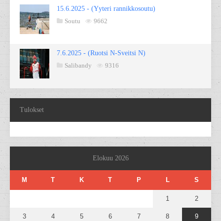
15.6.2025 - (Yyteri rannikkosoutu)
Soutu
9662
7.6.2025 - (Ruotsi N-Sveitsi N)
Salibandy
9316
Tulokset
Elokuu 2026
M
T
K
T
P
L
S
1
2
3
4
5
6
7
8
9