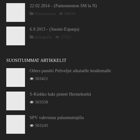
22.02.2014 - (Painonnoston SM la N)
Painonnosto
69034
6.9.2013 - (Suomi-Espanja)
Jalkapallo
57511
SUOSITUIMMAT ARTIKKELIT
Oilers passitti Peliveljet aikaiselle kesälomalle
503421
S-Kiekko haki pisteet Hermekseltä
503358
SPV vahvistuu paluumuttajilla
503245