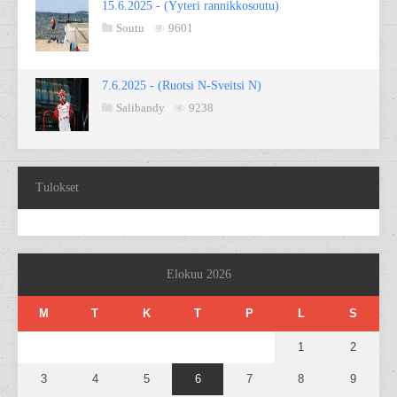
15.6.2025 - (Yyteri rannikkosoutu)
Soutu
9601
7.6.2025 - (Ruotsi N-Sveitsi N)
Salibandy
9238
Tulokset
Elokuu 2026
M
T
K
T
P
L
S
1
2
3
4
5
6
7
8
9