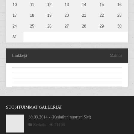
10
11
12
13
14
15
16
17
18
19
20
21
22
23
24
25
26
27
28
29
30
31
Linkkejä
Mainos
SUOSITUIMMAT GALLERIAT
30.03.2014 - (Keilailun nuorten SM)
Keilailu
71163