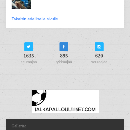
Takaisin edelliselle sivulle
1635
895
620
seuraajaa
tykkääjää
seuraajaa
Galleriat