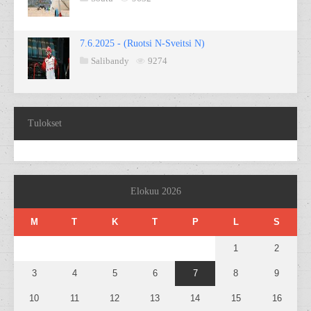
7.6.2025 - (Ruotsi N-Sveitsi N)
Salibandy
9274
Tulokset
Elokuu 2026
M
T
K
T
P
L
S
1
2
3
4
5
6
7
8
9
10
11
12
13
14
15
16