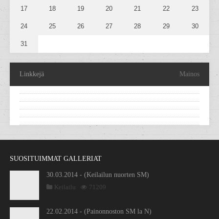
17
18
19
20
21
22
23
24
25
26
27
28
29
30
31
Linkkejä
Mainos
SUOSITUIMMAT GALLERIAT
30.03.2014 - (Keilailun nuorten SM)
Keilailu
71209
22.02.2014 - (Painonnoston SM la N)