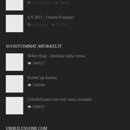
Painonnosto
69084
6.9.2013 - (Suomi-Espanja)
Jalkapallo
57536
SUOSITUIMMAT ARTIKKELIT
Rokin blogi - huoltaja vailla vertaa
546527
KarhuCup kuvina
534344
UrheiluSuomi.com etsii uusia avustajia
528433
URHEILUSUOMI.COM