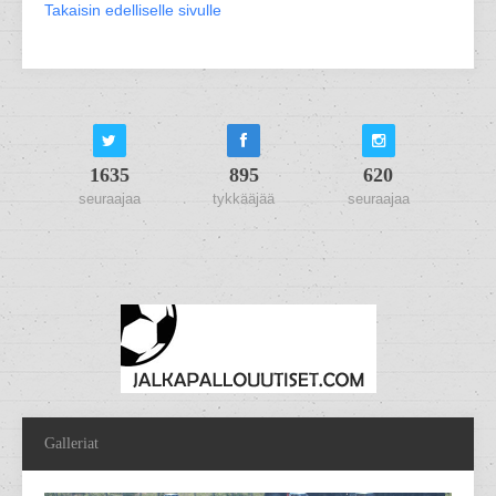
Takaisin edelliselle sivulle
1635
895
620
seuraajaa
tykkääjää
seuraajaa
Galleriat