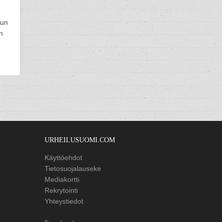
kun
n
URHEILUSUOMI.COM
Käyttöehdot
Tietosuojalauseke
Mediakortti
Rekrytointi
Yhteystiedot