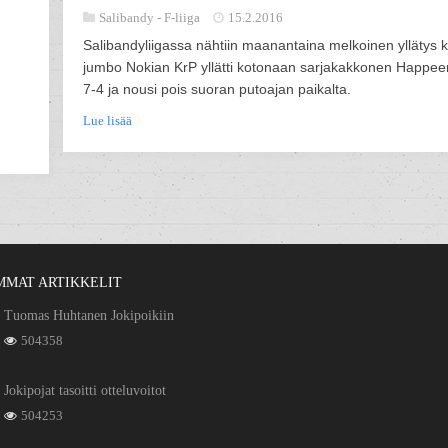
Salibandy -
F-liiga
15.2.2016
Salibandyliigassa nähtiin maanantaina melkoinen yllätys 
jumbo Nokian KrP yllätti kotonaan sarjakakkonen Happee
7-4 ja nousi pois suoran putoajan paikalta.
Lue lisää
MMAT ARTIKKELIT
Tuomas Huhtanen Jokipoikiin
504358
Jokipojat tasoitti otteluvoitot
504253