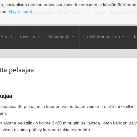
en, sosiaalisen median ominaisuuksien tukemiseen ja kävijämäärämme
amme.
Näytä tiedot
la
Kuopio
Lahti
Lappeenranta
Mikkeli
Oulu
Pori
Rauma
Rovaniemi
Sein
Sarjat
Joensuu
Kaupungit
UrheiluSuomi.com
I
ta pelaajaa
aajaa
suussa 30 pelaajan ja kuuden valmentajan voimin. Leirillä tarkkailtiin
äen.
in aikana pelattiinkin kolme 3×20 minuutin pelijaksoa, joten kahden päi
 ole viime aikoina päästy koronan takia tekemään.