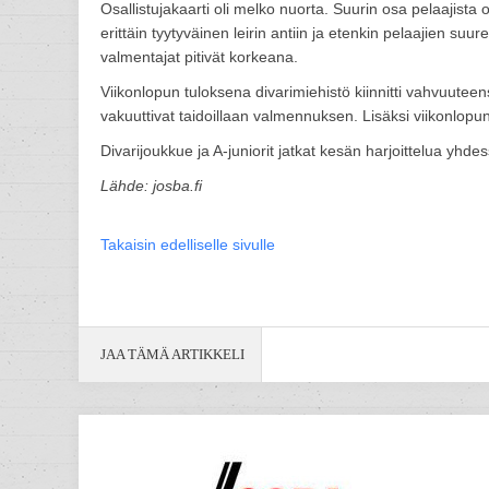
Osallistujakaarti oli melko nuorta. Suurin osa pelaajista
erittäin tyytyväinen leirin antiin ja etenkin pelaajien su
valmentajat pitivät korkeana.
Viikonlopun tuloksena divarimiehistö kiinnitti vahvuutee
vakuuttivat taidoillaan valmennuksen. Lisäksi viikonlopu
Divarijoukkue ja A-juniorit jatkat kesän harjoittelua yhd
Lähde: josba.fi
Takaisin edelliselle sivulle
JAA TÄMÄ ARTIKKELI