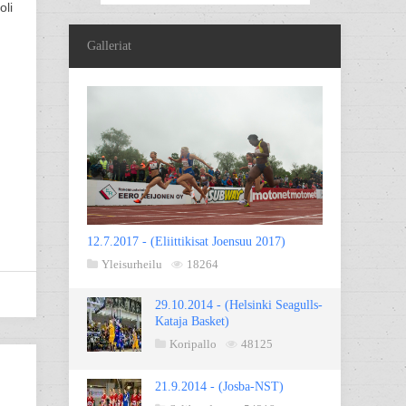
oli
Galleriat
12.7.2017 - (Eliittikisat Joensuu 2017)
Yleisurheilu
18264
29.10.2014 - (Helsinki Seagulls-
Kataja Basket)
Koripallo
48125
21.9.2014 - (Josba-NST)