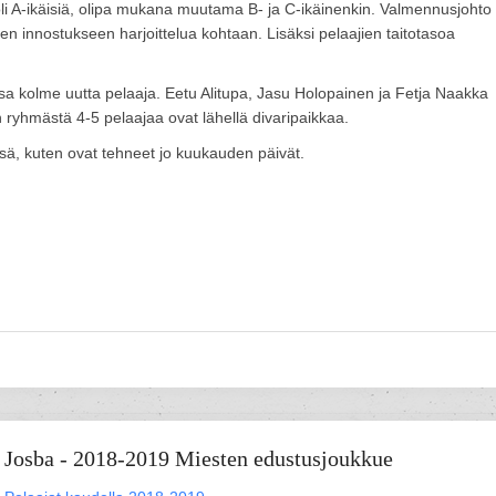
 oli A-ikäisiä, olipa mukana muutama B- ja C-ikäinenkin. Valmennusjohto 
ureen innostukseen harjoittelua kohtaan. Lisäksi pelaajien taitotasoa
nsa kolme uutta pelaaja. Eetu Alitupa, Jasu Holopainen ja Fetja Naakka
n ryhmästä 4-5 pelaajaa ovat lähellä divaripaikkaa.
essä, kuten ovat tehneet jo kuukauden päivät.
Josba - 2018-2019 Miesten edustusjoukkue