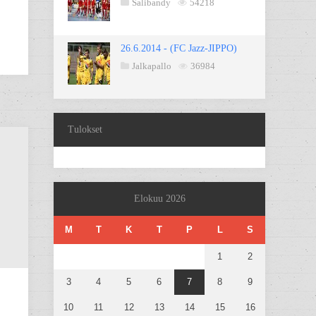
Salibandy
54218
26.6.2014 - (FC Jazz-JIPPO)
Jalkapallo
36984
Tulokset
Elokuu 2026
M
T
K
T
P
L
S
1
2
3
4
5
6
7
8
9
10
11
12
13
14
15
16