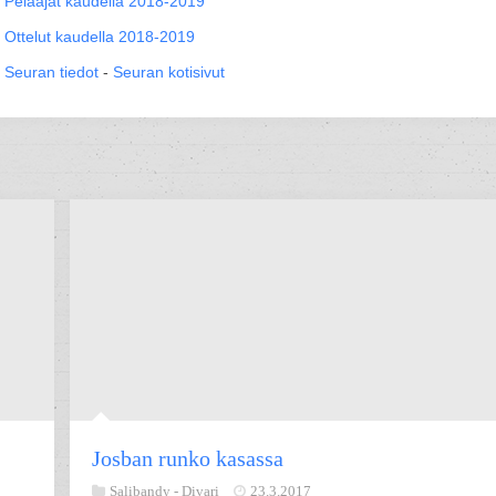
Pelaajat kaudella 2018-2019
Ottelut kaudella 2018-2019
Seuran tiedot
-
Seuran kotisivut
Josban runko kasassa
Salibandy -
Divari
23.3.2017