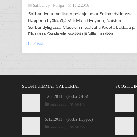
Salibandy -
F-liiga
16.2.2016
Salibandyn tammikuun pelaajat ovat Salibandyliigassa
Happeen hyökkääjä Veli-Matti Hynynen, Naisten
Salibandyliigassa Classicin maalivahti Kreeta Lakkala ja
Divarissa Steelersin hyökkääjä Ville Lastikka.
Lue lisää
SUOSITUIMMAT GALLERIAT
SUOSITUI
12.2.2014 - (Josba-OLS)
Salibandy
59440
5.12.2013 - (Josba-Happee)
Salibandy
58799