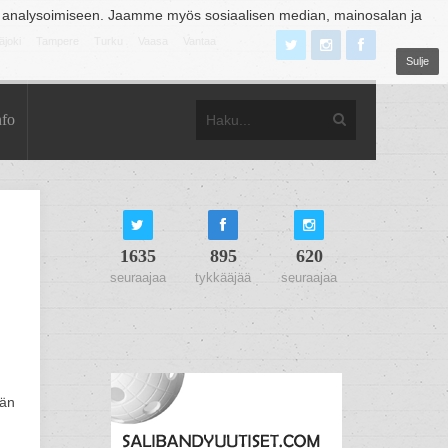
 analysoimiseen. Jaamme myös sosiaalisen median, mainosalan ja
äjoki
Tampere
Turku
Vaasa
Vantaa
Sulje
nfo
1635
895
620
seuraajaa
tykkääjää
seuraajaa
vän