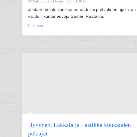
Salibandy -
Divari
7.3.2017
Josban edustusjoukkueen uudeksi päävalmentajaksi on
valittu liikuntaneuvoja Santeri Raatarila.
Lue lisää
Hynynen, Lakkala ja Lastikka kuukauden
pelaajat