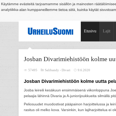
Käytämme evästeitä tarjoamamme sisällön ja mainosten räätälöimise
analytiikka-alan kumppaneillemme tietoa siitä, kuinka käytät sivusto
Suomi
Espoo
Helsinki
Hämeenlinna
Joensuu
Jyväskylä
Kouvo
Etusivu
Lajit
Josban Divarimiehistöön kolme uut
57495
Salibandy -
Divari
9.6.2020
Josban Divarimiehistöön kolme uutta pel
Josba leireili kesäkuun ensimmäisenä viikonloppuna Joen
pelaajia lähinnä Divaria ja A-juniorijoukkueita silmällä pit
Peliosuudet muodostivat pääpainon harjoittelussa ja leir
rasitus oli melko kova. Varsinkin, kun lajiharjoittelua ei