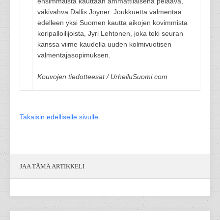
ensimmäistä kauttaan ammattilaisena pelaava,
väkivahva Dallis Joyner. Joukkuetta valmentaa
edelleen yksi Suomen kautta aikojen kovimmista
koripalloilijoista, Jyri Lehtonen, joka teki seuran
kanssa viime kaudella uuden kolmivuotisen
valmentajasopimuksen.
Kouvojen tiedotteesat / UrheiluSuomi.com
Takaisin edelliselle sivulle
JAA TÄMÄ ARTIKKELI