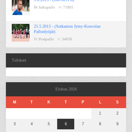
Jalkapallo
71805
25.5.2013 - (Sotkamon Jymy-Kouvolan
Pallonlyöjät)
Pesäpallo
34050
Tulokset
Elokuu 2026
M
T
K
T
P
L
S
1
2
3
4
5
6
7
8
9