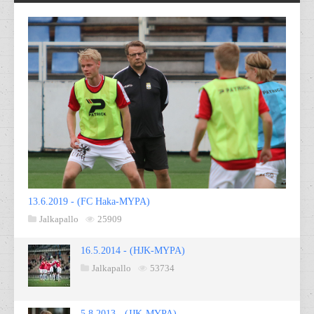
13.6.2019 - (FC Haka-MYPA)
Jalkapallo
25909
16.5.2014 - (HJK-MYPA)
Jalkapallo
53734
5.8.2013 - (JJK-MYPA)