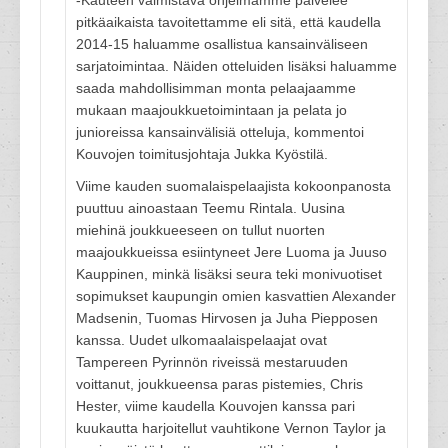
-Kauteen valmistava ohjelmamme palvelee
pitkäaikaista tavoitettamme eli sitä, että kaudella
2014-15 haluamme osallistua kansainväliseen
sarjatoimintaa. Näiden otteluiden lisäksi haluamme
saada mahdollisimman monta pelaajaamme
mukaan maajoukkuetoimintaan ja pelata jo
junioreissa kansainvälisiä otteluja, kommentoi
Kouvojen toimitusjohtaja Jukka Kyöstilä.
Viime kauden suomalaispelaajista kokoonpanosta
puuttuu ainoastaan Teemu Rintala. Uusina
miehinä joukkueeseen on tullut nuorten
maajoukkueissa esiintyneet Jere Luoma ja Juuso
Kauppinen, minkä lisäksi seura teki monivuotiset
sopimukset kaupungin omien kasvattien Alexander
Madsenin, Tuomas Hirvosen ja Juha Piepposen
kanssa. Uudet ulkomaalaispelaajat ovat
Tampereen Pyrinnön riveissä mestaruuden
voittanut, joukkueensa paras pistemies, Chris
Hester, viime kaudella Kouvojen kanssa pari
kuukautta harjoitellut vauhtikone Vernon Taylor ja