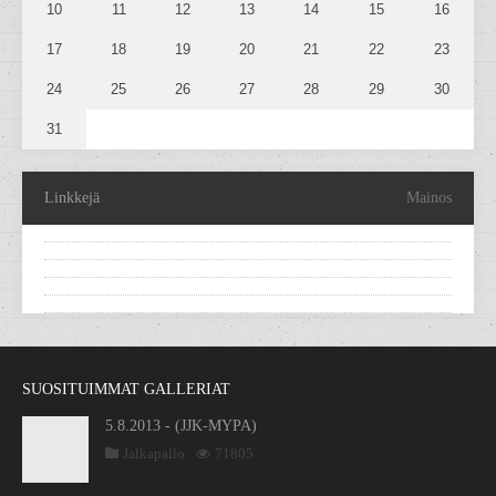
10
11
12
13
14
15
16
17
18
19
20
21
22
23
24
25
26
27
28
29
30
31
Linkkejä
Mainos
SUOSITUIMMAT GALLERIAT
5.8.2013 - (JJK-MYPA)
Jalkapallo
71805