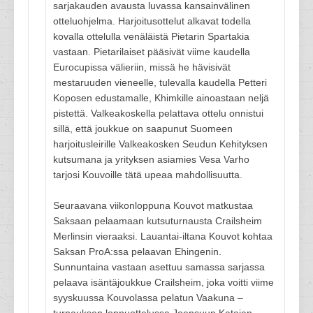
sarjakauden avausta luvassa kansainvälinen
otteluohjelma. Harjoitusottelut alkavat todella
kovalla ottelulla venäläistä Pietarin Spartakia
vastaan. Pietarilaiset pääsivät viime kaudella
Eurocupissa välieriin, missä he hävisivät
mestaruuden vieneelle, tulevalla kaudella Petteri
Koposen edustamalle, Khimkille ainoastaan neljä
pistettä. Valkeakoskella pelattava ottelu onnistui
sillä, että joukkue on saapunut Suomeen
harjoitusleirille Valkeakosken Seudun Kehityksen
kutsumana ja yrityksen asiamies Vesa Varho
tarjosi Kouvoille tätä upeaa mahdollisuutta.
Seuraavana viikonloppuna Kouvot matkustaa
Saksaan pelaamaan kutsuturnausta Crailsheim
Merlinsin vieraaksi. Lauantai-iltana Kouvot kohtaa
Saksan ProA:ssa pelaavan Ehingenin.
Sunnuntaina vastaan asettuu samassa sarjassa
pelaava isäntäjoukkue Crailsheim, joka voitti viime
syyskuussa Kouvolassa pelatun Vaakuna –