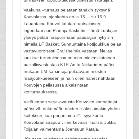
turnauksen loppuottelussa Joensuun Katajan.
Vaakuna –turnaus pelataan tänäkin syksynä
Kouvolassa, ajankohta on la 15. – su 16.9.
Lauantaina Kouvot kohtaa ruotsalaisen,
legendaarisen Plannja Basketin. Tämä Luulajan
ylpeys pelaa naapurimaan pääsarjaa nykyisin
nimellä LF Basket. Sunnuntaina kotijoukkue pelaa
vastavuoroisesti Crailsheimia vastaan. Neljäs
joukkue turnauksessa on aina mielenkiintoinen
paikallisvastustaja KTP. Antto Nikkarinen pääsi
mukaan EM-karsintoja pelaavaan miesten
maajoukkueeseen ja näin ollen hänet nähdään
Kouvojen peliasussa aikaisintaan
kotiturnauksessa.
Vielä ennen sarja-avausta Kouvojen kannattajat
pääsevät näkemään näiden lisäksi ainakin yhden
koitoksen, kun perjantaina 21. syyskuuta
Kouvolaan saapuu viime kevään finalisti, Jukka
Toijalan valmentama Joensuun Kataja.