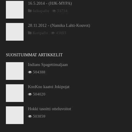
16.5.2014 - (HJK-MYPA)
Jalkapallo
53734
28.11.2012 - (Namika Lahti-Kouvot)
Koripallo
43693
SUOSITUIMMAT ARTIKKELIT
Indians Spagettimaljaan
504388
KooKoo kaatoi Jokipojat
504020
Hokki tasoitti otteluvoitot
503859