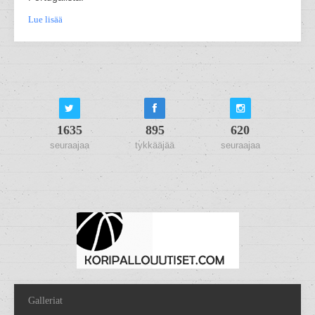
Lue lisää
1635
895
620
seuraajaa
tykkääjää
seuraajaa
Galleriat