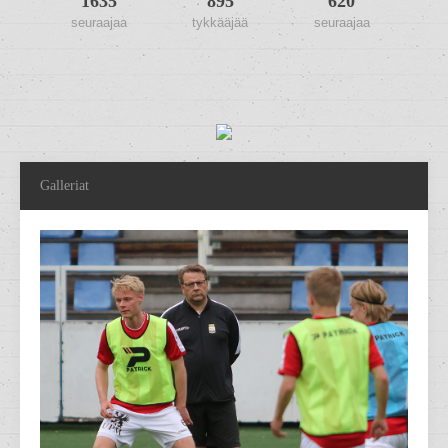
1635
895
620
seuraajaa
tykkääjää
seuraajaa
Galleriat