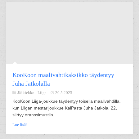
KooKoon maalivahtikaksikko täydentyy
Juha Jatkolalla
Jääkiekko -
Liiga
20.5.2025
KooKoon Liiga-joukkue täydentyy toisella maalivahdilla,
kun Liigan mestarijoukkue KalPasta Juha Jatkola, 22,
siirtyy oranssimustiin.
Lue lisää