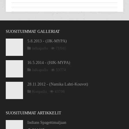
SUOSITUIMMAT GALLERIAT
5.8.2013 - (JJK-MYPA)
Jalkapallo
71841
16.5.2014 - (HJK-MYPA)
Jalkapallo
53774
28.11.2012 - (Namika Lahti-Kouvot)
Koripallo
43706
SUOSITUIMMAT ARTIKKELIT
Indians Spagettimaljaan