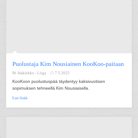
Puolustaja Kim Nousiainen KooKoo-paitaan
Jääkiekko -
Liiga
7.5.2025
KooKoon puolustuspää täydentyy kaksivuotisen
sopimuksen tehneellä Kim Nousiaisella.
Lue lisää