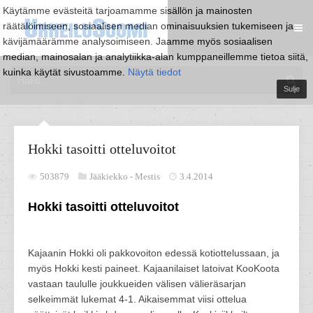
Käytämme evästeitä tarjoamamme sisällön ja mainosten
räätälöimiseen, sosiaalisen median ominaisuuksien tukemiseen ja
kävijämäärämme analysoimiseen. Jaamme myös sosiaalisen
median, mainosalan ja analytiikka-alan kumppaneillemme tietoa siitä,
kuinka käytät sivustoamme.
Näytä tiedot
Sulje
Hokki tasoitti otteluvoitot
503879
Jääkiekko -
Mestis
3.4.2014
Hokki tasoitti otteluvoitot
Kajaanin Hokki oli pakkovoiton edessä kotiottelussaan, ja
myös Hokki kesti paineet. Kajaanilaiset latoivat KooKoota
vastaan taululle joukkueiden välisen välieräsarjan
selkeimmät lukemat 4-1. Aikaisemmat viisi ottelua