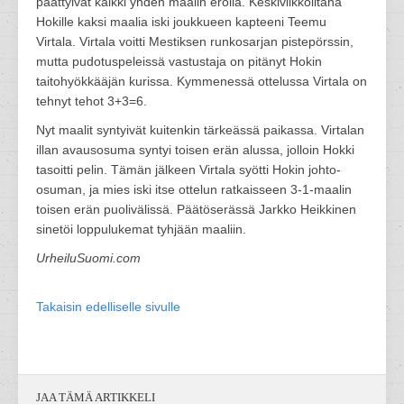
päättyivät kaikki yhden maalin erolla. Keskiviikkoiltana
Hokille kaksi maalia iski joukkueen kapteeni Teemu
Virtala. Virtala voitti Mestiksen runkosarjan pistepörssin,
mutta pudotuspeleissä vastustaja on pitänyt Hokin
taitohyökkääjän kurissa. Kymmenessä ottelussa Virtala on
tehnyt tehot 3+3=6.
Nyt maalit syntyivät kuitenkin tärkeässä paikassa. Virtalan
illan avausosuma syntyi toisen erän alussa, jolloin Hokki
tasoitti pelin. Tämän jälkeen Virtala syötti Hokin johto-
osuman, ja mies iski itse ottelun ratkaisseen 3-1-maalin
toisen erän puolivälissä. Päätöserässä Jarkko Heikkinen
sinetöi loppulukemat tyhjään maaliin.
UrheiluSuomi.com
Takaisin edelliselle sivulle
JAA TÄMÄ ARTIKKELI