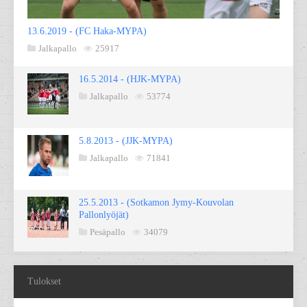
13.6.2019 - (FC Haka-MYPA)
Jalkapallo
25917
16.5.2014 - (HJK-MYPA)
Jalkapallo
53774
5.8.2013 - (JJK-MYPA)
Jalkapallo
71841
25.5.2013 - (Sotkamon Jymy-Kouvolan
Pallonlyöjät)
Pesäpallo
34079
Tulokset