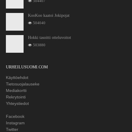
504407
KooKoo kaatoi Jokipojat
504040
Hokki tasoitti otteluvoitot
503880
URHEILUSUOMI.COM
Käyttöehdot
Tietosuojalauseke
Mediakortti
Rekrytointi
Yhteystiedot
Facebook
Instagram
Twitter