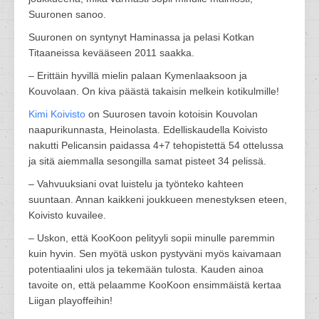
Suuronen sanoo.
Suuronen on syntynyt Haminassa ja pelasi Kotkan
Titaaneissa kevääseen 2011 saakka.
– Erittäin hyvillä mielin palaan Kymenlaaksoon ja
Kouvolaan. On kiva päästä takaisin melkein kotikulmille!
Kimi Koivisto
on Suurosen tavoin kotoisin Kouvolan
naapurikunnasta, Heinolasta. Edelliskaudella Koivisto
nakutti Pelicansin paidassa 4+7 tehopistettä 54 ottelussa
ja sitä aiemmalla sesongilla samat pisteet 34 pelissä.
– Vahvuuksiani ovat luistelu ja työnteko kahteen
suuntaan. Annan kaikkeni joukkueen menestyksen eteen,
Koivisto kuvailee.
– Uskon, että KooKoon pelityyli sopii minulle paremmin
kuin hyvin. Sen myötä uskon pystyväni myös kaivamaan
potentiaalini ulos ja tekemään tulosta. Kauden ainoa
tavoite on, että pelaamme KooKoon ensimmäistä kertaa
Liigan playoffeihin!