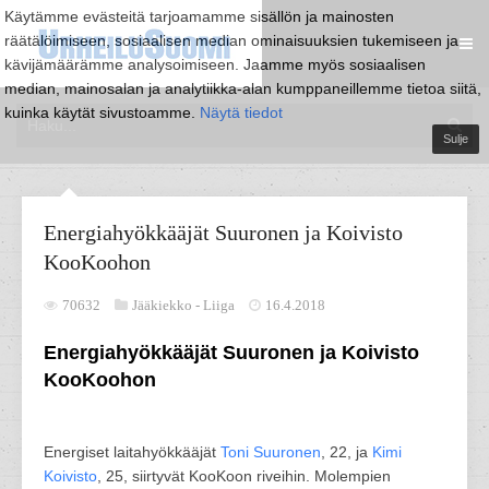
Käytämme evästeitä tarjoamamme sisällön ja mainosten
räätälöimiseen, sosiaalisen median ominaisuuksien tukemiseen ja
kävijämäärämme analysoimiseen. Jaamme myös sosiaalisen
median, mainosalan ja analytiikka-alan kumppaneillemme tietoa siitä,
kuinka käytät sivustoamme.
Näytä tiedot
Sulje
Energiahyökkääjät Suuronen ja Koivisto
KooKoohon
70632
Jääkiekko -
Liiga
16.4.2018
Energiahyökkääjät Suuronen ja Koivisto
KooKoohon
Energiset laitahyökkääjät
Toni Suuronen
, 22, ja
Kimi
Koivisto
, 25, siirtyvät KooKoon riveihin. Molempien