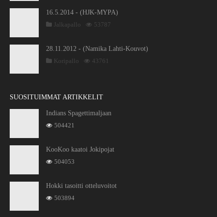
16.5.2014 - (HJK-MYPA)
Jalkapallo
53787
28.11.2012 - (Namika Lahti-Kouvot)
Koripallo
43761
SUOSITUIMMAT ARTIKKELIT
Indians Spagettimaljaan
504421
KooKoo kaatoi Jokipojat
504053
Hokki tasoitti otteluvoitot
503894