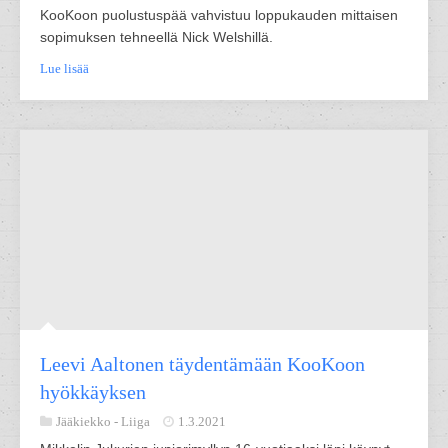
KooKoon puolustuspää vahvistuu loppukauden mittaisen
sopimuksen tehneellä Nick Welshillä.
Lue lisää
Leevi Aaltonen täydentämään KooKoon
hyökkäyksen
Jääkiekko -
Liiga
1.3.2021