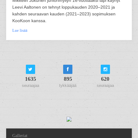
Mikkelin Jukurien juniorimyllyn 16-vuotiaaksi läpi käynyt
Leevi Aaltonen on tehnyt loppukauden 2020–2021 ja
kahden seuraavan kauden (2021–2023) sopimuksen
KooKoon kanssa.
Lue lisää
1635
895
620
seuraajaa
tykkääjää
seuraajaa
Galleriat