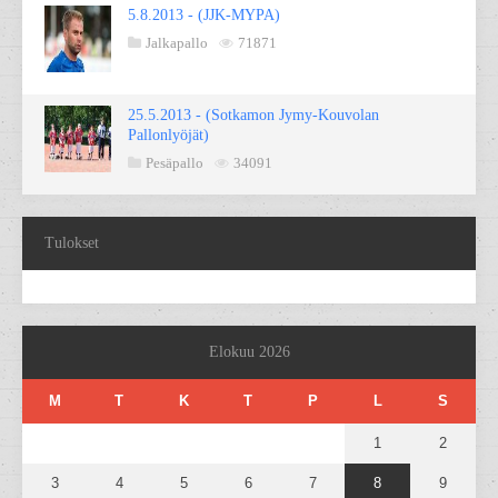
5.8.2013 - (JJK-MYPA)
Jalkapallo
71871
25.5.2013 - (Sotkamon Jymy-Kouvolan
Pallonlyöjät)
Pesäpallo
34091
Tulokset
Elokuu 2026
M
T
K
T
P
L
S
1
2
3
4
5
6
7
8
9