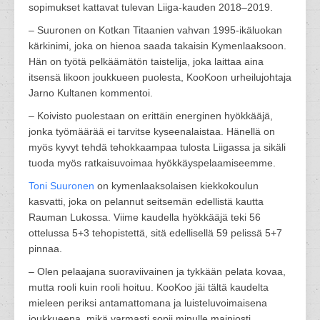
sopimukset kattavat tulevan Liiga-kauden 2018–2019.
– Suuronen on Kotkan Titaanien vahvan 1995-ikäluokan
kärkinimi, joka on hienoa saada takaisin Kymenlaaksoon.
Hän on työtä pelkäämätön taistelija, joka laittaa aina
itsensä likoon joukkueen puolesta, KooKoon urheilujohtaja
Jarno Kultanen kommentoi.
– Koivisto puolestaan on erittäin energinen hyökkääjä,
jonka työmäärää ei tarvitse kyseenalaistaa. Hänellä on
myös kyvyt tehdä tehokkaampaa tulosta Liigassa ja sikäli
tuoda myös ratkaisuvoimaa hyökkäyspelaamiseemme.
Toni Suuronen
on kymenlaaksolaisen kiekkokoulun
kasvatti, joka on pelannut seitsemän edellistä kautta
Rauman Lukossa. Viime kaudella hyökkääjä teki 56
ottelussa 5+3 tehopistettä, sitä edellisellä 59 pelissä 5+7
pinnaa.
– Olen pelaajana suoraviivainen ja tykkään pelata kovaa,
mutta rooli kuin rooli hoituu. KooKoo jäi tältä kaudelta
mieleen periksi antamattomana ja luisteluvoimaisena
joukkueena, mikä varmasti sopii minulle mainiosti,