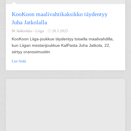
KooKoon maalivahtikaksikko täydentyy
Juha Jatkolalla
Jääkiekko -
Liiga
20.5.2025
KooKoon Liiga-joukkue täydentyy toisella maalivahdilla,
kun Liigan mestarijoukkue KalPasta Juha Jatkola, 22,
siirtyy oranssimustiin.
Lue lisää