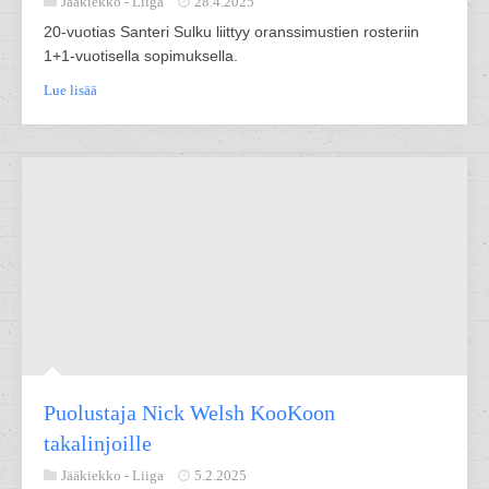
Jääkiekko -
Liiga
28.4.2025
20-vuotias Santeri Sulku liittyy oranssimustien rosteriin
1+1-vuotisella sopimuksella.
Lue lisää
Puolustaja Nick Welsh KooKoon
takalinjoille
Jääkiekko -
Liiga
5.2.2025