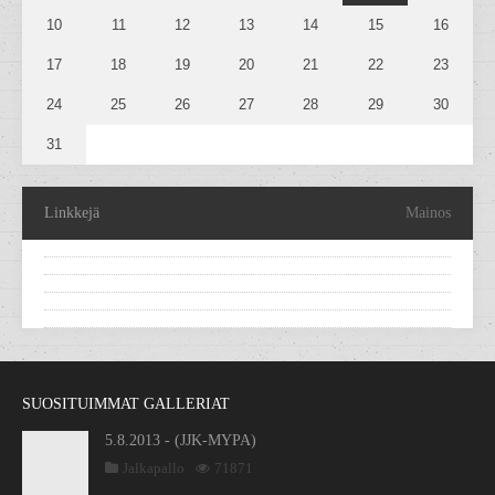
10
11
12
13
14
15
16
17
18
19
20
21
22
23
24
25
26
27
28
29
30
31
Linkkejä
Mainos
SUOSITUIMMAT GALLERIAT
5.8.2013 - (JJK-MYPA)
Jalkapallo
71871