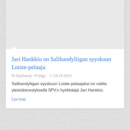
Jari Hankkio on Salibandyliigan syyskuun
Loiste-pelaaja
Salibandy -
F-liiga
24.10.2016
Salibandyliigan syyskuun Loiste-pelaajaksi on valittu
yleisöäänestyksellä SPV:n hyökkääjä Jari Hankkio.
Lue lisää