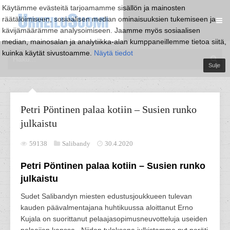
Käytämme evästeitä tarjoamamme sisällön ja mainosten
räätälöimiseen, sosiaalisen median ominaisuuksien tukemiseen ja
kävijämäärämme analysoimiseen. Jaamme myös sosiaalisen
median, mainosalan ja analytiikka-alan kumppaneillemme tietoa siitä,
kuinka käytät sivustoamme.
Näytä tiedot
Sulje
Petri Pöntinen palaa kotiin – Susien runko
julkaistu
59138
Salibandy
30.4.2020
Petri Pöntinen palaa kotiin – Susien runko
julkaistu
Sudet Salibandyn miesten edustusjoukkueen tulevan
kauden päävalmentajana huhtikuussa aloittanut Erno
Kujala on suorittanut pelaajasopimusneuvotteluja useiden