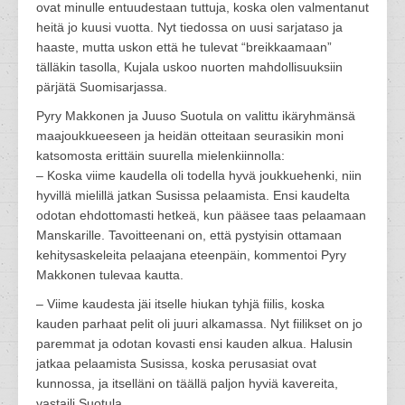
ovat minulle entuudestaan tuttuja, koska olen valmentanut
heitä jo kuusi vuotta. Nyt tiedossa on uusi sarjataso ja
haaste, mutta uskon että he tulevat “breikkaamaan”
tälläkin tasolla, Kujala uskoo nuorten mahdollisuuksiin
pärjätä Suomisarjassa.
Pyry Makkonen ja Juuso Suotula on valittu ikäryhmänsä
maajoukkueeseen ja heidän otteitaan seurasikin moni
katsomosta erittäin suurella mielenkiinnolla:
– Koska viime kaudella oli todella hyvä joukkuehenki, niin
hyvillä mielillä jatkan Susissa pelaamista. Ensi kaudelta
odotan ehdottomasti hetkeä, kun pääsee taas pelaamaan
Manskarille. Tavoitteenani on, että pystyisin ottamaan
kehitysaskeleita pelaajana eteenpäin, kommentoi Pyry
Makkonen tulevaa kautta.
– Viime kaudesta jäi itselle hiukan tyhjä fiilis, koska
kauden parhaat pelit oli juuri alkamassa. Nyt fiilikset on jo
paremmat ja odotan kovasti ensi kauden alkua. Halusin
jatkaa pelaamista Susissa, koska perusasiat ovat
kunnossa, ja itselläni on täällä paljon hyviä kavereita,
vastaili Suotula.