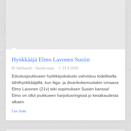
Hyökkääjä Elmo Lavonen Susiin
Salibandy -
Suomi-sarja
25.9.2020
Edustusjoukkueen hyökkäyskalusto vahvistuu todellisella
tähtihyökkääjällä, kun liiga- ja divarikokemustakin omaava
Elmo Lavonen (21v) teki sopimuksen Susien kanssa!
Elmo on ollut joukkueen harjoitusringissä jo kesäkaudesta
alkaen.
Lue lisää