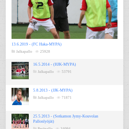
13.6.2019 - (FC Haka-MYPA)
Jalkapallo
25928
16.5.2014 - (HJK-MYPA)
Jalkapallo
53791
5.8.2013 - (JJK-MYPA)
Jalkapallo
71871
25.5.2013 - (Sotkamon Jymy-Kouvolan
Pallonlyöjät)
Pesäpallo
34094