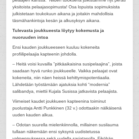
pelaajien kanssa. Niiden tuloksena julkistamme nyt peräti
yksitoista pelaajasopimusta! Osa lopuista sopimuksista
julkistetaan toukokuun aikana ja joitakin mahdollisia
täsmähankintoja kesän ja alkusyksyn aikana.
Tulevasta joukkueesta löytyy kokemusta ja
nuoruuden intoa
Ensi kauden joukkueeseen kuuluu kokeneita
profiilipelaajia kapteenin johdolla.
– Heitä voisi kuvailla ”pitkäaikaisina susipelaajina”, joista
saadaan hyvä runko joukkueelle. Vaikka pelaajat ovat
kokeneita, niin näen heissä kehittymispotentiaalia.
Lähdetään työstämään ajatuksia kohti “modernia”
salibandya, miettii Kujala Susissa jatkavista pelaajista.
Viimeiset kaudet joukkueen kapteenina toiminut
puolustaja Antti Punkkinen (32 v.) odottaakin nälkäisenä
uuden kauden alkua.
– Odotan suurella mielenkiinnolla, millainen susilauma
tullaan näkemään ensi syksynä uudistetussa
valmennuksessa sekä uudella sarjatasolla. Eiköhän