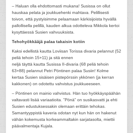
– Haluan olla ehdottomasti mukana! Susissa on ollut
hauskaa pelata ja joukkuehenki mahtava. Pelillisesti
toivon, että pystyisimme pelaamaan kärkisijoista hyvällä
pallollisella pelillä, kauden alkua odotteleva Mikkola kertoi
kysyttäessä Susien vahvuuksista.
Tehohyökkääjä palaa takaisin kotiin
Kaksi edellistä kautta Loviisan Torissa divaria pelannut (52
peliä tehoin 15+11) ja sitä ennen
neljä täyttä kautta Susissa II-divaria (68 peliä tehoin
63+88) pelannut Petri Pöntinen palaa Susiin! Kolme
kertaa Susien sisäisen pistepörssin ykkönen (ja kerran
kakkonen) on odotettu vahvistus joukkueeseen.
– Pöntinen on mainio vahvistus. Hän tuo hyökkäyspäähän
valtavasti lisää variaatioita. ”Pönä” on susikasvatti ja ehti
Susien edustuksessakin olemaan erittäin tehokas.
Samantyyppistä kaveria odotan nyt kun hän on hakenut
vähän kokemusta korkeammaltakin sarjatasolta, miettii
päävalmentaja Kujala.