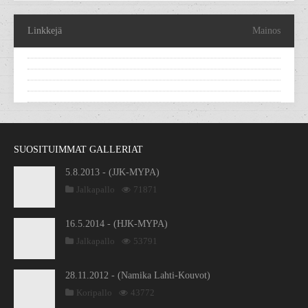
Linkkejä
Mainos
SUOSITUIMMAT GALLERIAT
5.8.2013 - (JJK-MYPA)
Jalkapallo
71871
16.5.2014 - (HJK-MYPA)
Jalkapallo
53791
28.11.2012 - (Namika Lahti-Kouvot)
Koripallo
43772