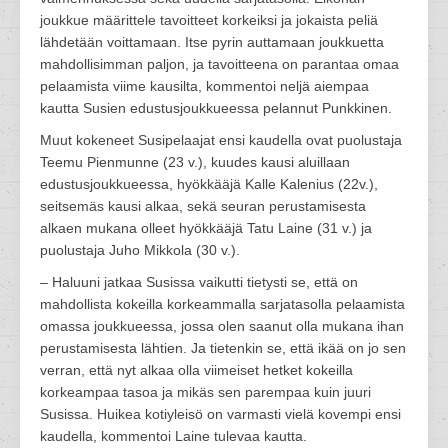
joukkue määrittele tavoitteet korkeiksi ja jokaista peliä
lähdetään voittamaan. Itse pyrin auttamaan joukkuetta
mahdollisimman paljon, ja tavoitteena on parantaa omaa
pelaamista viime kausilta, kommentoi neljä aiempaa
kautta Susien edustusjoukkueessa pelannut Punkkinen.
Muut kokeneet Susipelaajat ensi kaudella ovat puolustaja
Teemu Pienmunne (23 v.), kuudes kausi aluillaan
edustusjoukkueessa, hyökkääjä Kalle Kalenius (22v.),
seitsemäs kausi alkaa, sekä seuran perustamisesta
alkaen mukana olleet hyökkääjä Tatu Laine (31 v.) ja
puolustaja Juho Mikkola (30 v.).
– Haluuni jatkaa Susissa vaikutti tietysti se, että on
mahdollista kokeilla korkeammalla sarjatasolla pelaamista
omassa joukkueessa, jossa olen saanut olla mukana ihan
perustamisesta lähtien. Ja tietenkin se, että ikää on jo sen
verran, että nyt alkaa olla viimeiset hetket kokeilla
korkeampaa tasoa ja mikäs sen parempaa kuin juuri
Susissa. Huikea kotiyleisö on varmasti vielä kovempi ensi
kaudella, kommentoi Laine tulevaa kautta.