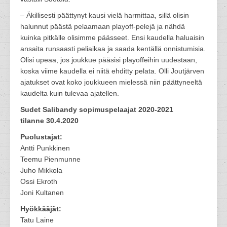
– Äkillisesti päättynyt kausi vielä harmittaa, sillä olisin
halunnut päästä pelaamaan playoff-pelejä ja nähdä
kuinka pitkälle olisimme päässeet. Ensi kaudella haluaisin
ansaita runsaasti peliaikaa ja saada kentällä onnistumisia.
Olisi upeaa, jos joukkue pääsisi playoffeihin uudestaan,
koska viime kaudella ei niitä ehditty pelata. Olli Joutjärven
ajatukset ovat koko joukkueen mielessä niin päättyneeltä
kaudelta kuin tulevaa ajatellen.
Sudet Salibandy sopimuspelaajat 2020-2021
tilanne 30.4.2020
Puolustajat:
Antti Punkkinen
Teemu Pienmunne
Juho Mikkola
Ossi Ekroth
Joni Kultanen
Hyökkääjät:
Tatu Laine