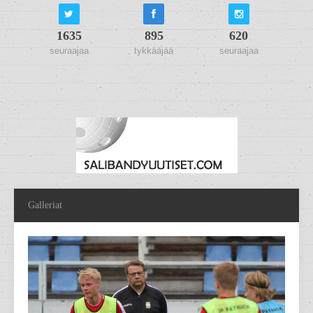
1635
895
620
seuraajaa
tykkääjää
seuraajaa
Galleriat