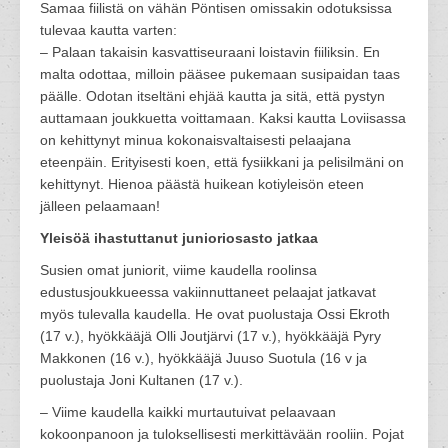
Samaa fiilistä on vähän Pöntisen omissakin odotuksissa
tulevaa kautta varten:
– Palaan takaisin kasvattiseuraani loistavin fiiliksin. En
malta odottaa, milloin pääsee pukemaan susipaidan taas
päälle. Odotan itseltäni ehjää kautta ja sitä, että pystyn
auttamaan joukkuetta voittamaan. Kaksi kautta Loviisassa
on kehittynyt minua kokonaisvaltaisesti pelaajana
eteenpäin. Erityisesti koen, että fysiikkani ja pelisilmäni on
kehittynyt. Hienoa päästä huikean kotiyleisön eteen
jälleen pelaamaan!
Yleisöä ihastuttanut junioriosasto jatkaa
Susien omat juniorit, viime kaudella roolinsa
edustusjoukkueessa vakiinnuttaneet pelaajat jatkavat
myös tulevalla kaudella. He ovat puolustaja Ossi Ekroth
(17 v.), hyökkääjä Olli Joutjärvi (17 v.), hyökkääjä Pyry
Makkonen (16 v.), hyökkääjä Juuso Suotula (16 v ja
puolustaja Joni Kultanen (17 v.).
– Viime kaudella kaikki murtautuivat pelaavaan
kokoonpanoon ja tuloksellisesti merkittävään rooliin. Pojat