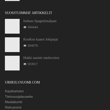
SUOSITUIMMAT ARTIKKELIT
Indians Spagettimaljaan
504444
KooKoo kaatoi Jokipojat
504076
Hokki tasoitti otteluvoitot
503917
URHEILUSUOMI.COM
Käyttöehdot
Tietosuojalauseke
Mediakortti
Rekrytointi