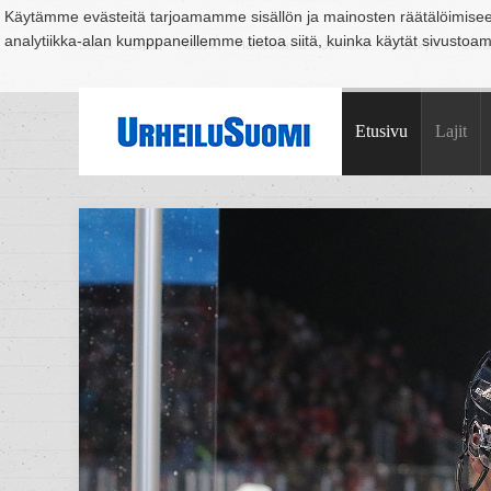
Käytämme evästeitä tarjoamamme sisällön ja mainosten räätälöimise
analytiikka-alan kumppaneillemme tietoa siitä, kuinka käytät sivusto
Suomi
Espoo
Helsinki
Hämeenlinna
Joensuu
Jyväskylä
Kouvo
Etusivu
Lajit