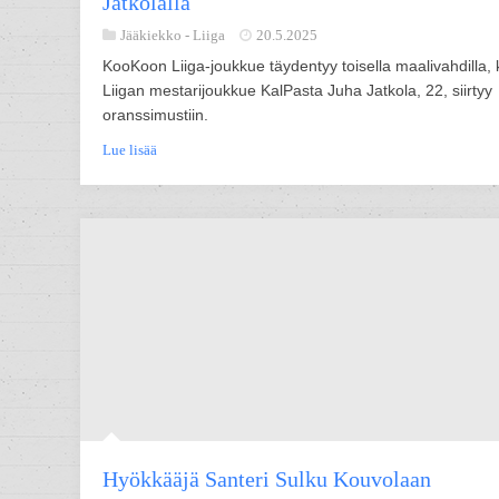
Jatkolalla
Jääkiekko -
Liiga
20.5.2025
KooKoon Liiga-joukkue täydentyy toisella maalivahdilla,
Liigan mestarijoukkue KalPasta Juha Jatkola, 22, siirtyy
oranssimustiin.
Lue lisää
Hyökkääjä Santeri Sulku Kouvolaan