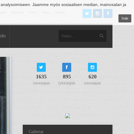
 analysoimiseen. Jaamme myös sosiaalisen median, mainosalan ja
äjoki
Tampere
Turku
Vaasa
Vantaa
Sulje
nfo
1635
895
620
seuraajaa
tykkääjää
seuraajaa
Galleriat