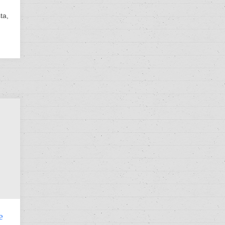
ta,
e