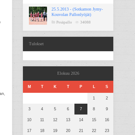
25.5.2013 - (Sotkamon Jymy-
Kouvolan Pallonlyöjät)
n
Pesäpallo
34088
Tulokset
Elokuu 2026
M
T
K
T
P
L
S
an,
1
2
3
4
5
6
7
8
9
10
11
12
13
14
15
16
17
18
19
20
21
22
23