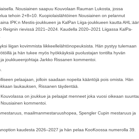
aisella. Nousiainen saapuu Kouvolaan Rauman Lukosta, jossa
telua tehoin 2+8=10. Kuopiolaislähtöinen Nousiainen on pelannut
t aina IPK:n Mestis-joukkueen ja KalPan Liiga-joukkueen kautta AHL:ää
rio Reignin rievissä 2021–2024. Kaudella 2020–2021 Liigassa KalPa-
.
 yksi liigan kovimmista liikkeellelähtönopeuksista. Hän pystyy tulemaan
 syötöillä ja hän tukee myös hyökkäyksiä puolustajan tontilta hyvän
a ja joukkueenjohtaja Jarkko Rissanen kommentoi.
.
olliseen pelaajaan, jolloin saadaan nopeita kääntöjä pois omista. Hän
hokkaan laukauksen, Rissanen täydentää.
ouvolassa on joukkue ja pelaajat menneet joka vuosi oikeaan suunta
n, Nousiainen kommentoi.
manmestaruus, maailmanmestaruushopea, Spengler Cupin mestaruus ja
aanoption kaudesta 2026–2027 ja hän pelaa KooKoossa numerolla 39.