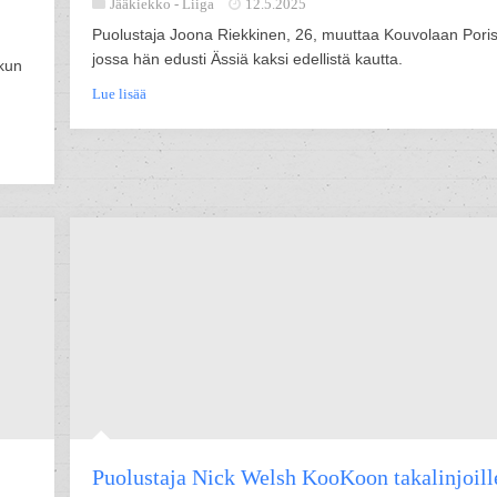
Jääkiekko -
Liiga
12.5.2025
Puolustaja Joona Riekkinen, 26, muuttaa Kouvolaan Poris
jossa hän edusti Ässiä kaksi edellistä kautta.
 kun
Lue lisää
Puolustaja Nick Welsh KooKoon takalinjoill