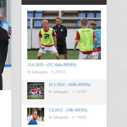
13.6.2019 - (FC Haka-MYPA)
Jalkapallo
25925
16.5.2014 - (HJK-MYPA)
Jalkapallo
53787
5.8.2013 - (JJK-MYPA)
Jalkapallo
71855