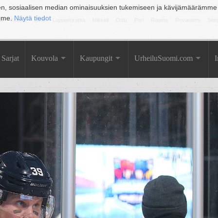
en, sosiaalisen median ominaisuuksien tukemiseen ja kävijämäärämme
amme.
Näytä tiedot
la
Kuopio
Lahti
Lappeenranta
Mikkeli
Oulu
Pori
Rauma
Rovaniemi
Sein
Sarjat
Kouvola
Kaupungit
UrheiluSuomi.com
I