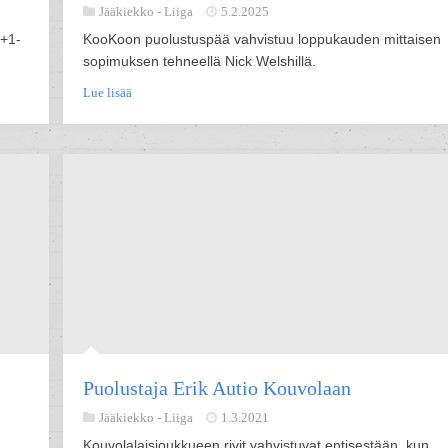
Jääkiekko -
Liiga
5.2.2025
1+1-
KooKoon puolustuspää vahvistuu loppukauden mittaisen
sopimuksen tehneellä Nick Welshillä.
Lue lisää
Puolustaja Erik Autio Kouvolaan
Jääkiekko -
Liiga
1.3.2021
Kouvolalaisjoukkueen rivit vahvistuvat entisestään, kun