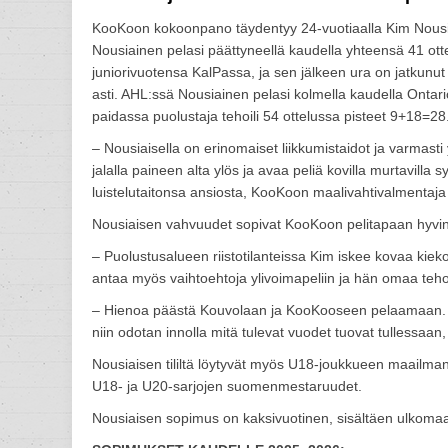
KooKoon kokoonpano täydentyy 24-vuotiaalla Kim Nousi
Nousiainen pelasi päättyneellä kaudella yhteensä 41 ot
juniorivuotensa KalPassa, ja sen jälkeen ura on jatkunu
asti. AHL:ssä Nousiainen pelasi kolmella kaudella Onta
paidassa puolustaja tehoili 54 ottelussa pisteet 9+18=28
– Nousiaisella on erinomaiset liikkumistaidot ja varmasti
jalalla paineen alta ylös ja avaa peliä kovilla murtavilla
luistelutaitonsa ansiosta, KooKoon maalivahtivalmentaj
Nousiaisen vahvuudet sopivat KooKoon pelitapaan hyvin
– Puolustusalueen riistotilanteissa Kim iskee kovaa kiek
antaa myös vaihtoehtoja ylivoimapeliin ja hän omaa te
– Hienoa päästä Kouvolaan ja KooKooseen pelaamaan. K
niin odotan innolla mitä tulevat vuodet tuovat tullessaa
Nousiaisen tililtä löytyvät myös U18-joukkueen maail
U18- ja U20-sarjojen suomenmestaruudet.
Nousiaisen sopimus on kaksivuotinen, sisältäen ulkom