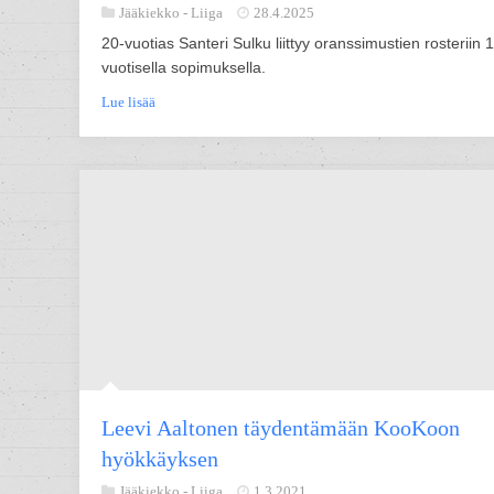
Jääkiekko -
Liiga
28.4.2025
20-vuotias Santeri Sulku liittyy oranssimustien rosteriin 
vuotisella sopimuksella.
Lue lisää
Leevi Aaltonen täydentämään KooKoon
hyökkäyksen
Jääkiekko -
Liiga
1.3.2021