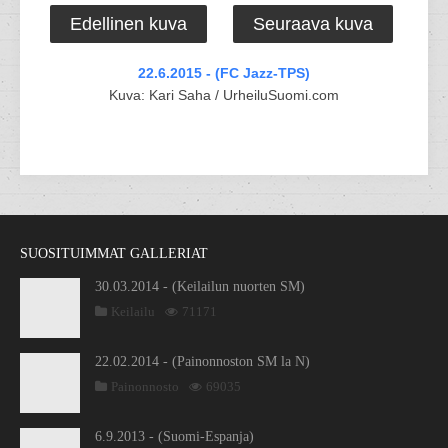
Edellinen kuva
Seuraava kuva
22.6.2015 - (FC Jazz-TPS)
Kuva: Kari Saha / UrheiluSuomi.com
SUOSITUIMMAT GALLERIAT
30.03.2014 - (Keilailun nuorten SM)
Keilailu
71171
22.02.2014 - (Painonnoston SM la N)
Painonnosto
69035
6.9.2013 - (Suomi-Espanja)