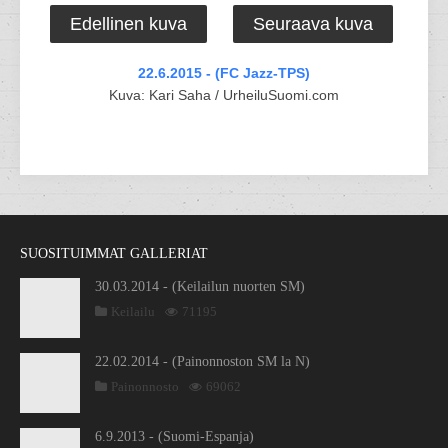
Edellinen kuva
Seuraava kuva
22.6.2015 - (FC Jazz-TPS)
Kuva: Kari Saha / UrheiluSuomi.com
SUOSITUIMMAT GALLERIAT
30.03.2014 - (Keilailun nuorten SM)
Keilailu
71195
22.02.2014 - (Painonnoston SM la N)
Painonnosto
69062
6.9.2013 - (Suomi-Espanja)