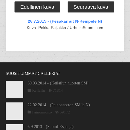
Edellinen kuva
Seuraava kuva
26.7.2015 - (Pesäkarhut N-Kempele N)
Kuva: Pekka Paljakka / UrheiluSuomi.com
SUOSITUIMMAT GALLERIAT
30.03.2014 - (Keilailun nuorten SM)
Keilailu
71314
22.02.2014 - (Painonnoston SM la N)
Painonnosto
69172
6.9.2013 - (Suomi-Espanja)