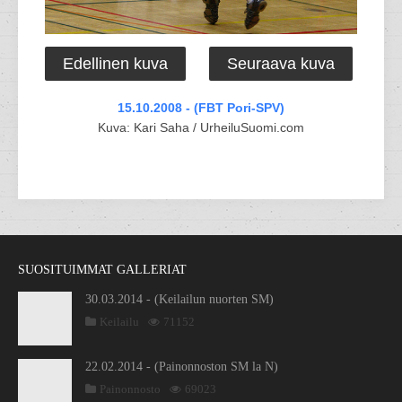
Edellinen kuva
Seuraava kuva
15.10.2008 - (FBT Pori-SPV)
Kuva: Kari Saha / UrheiluSuomi.com
SUOSITUIMMAT GALLERIAT
30.03.2014 - (Keilailun nuorten SM)
Keilailu
71152
22.02.2014 - (Painonnoston SM la N)
Painonnosto
69023