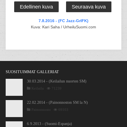
Edellinen kuva
Seuraava kuva
7.8.2016 - (FC Jazz-GrIFK)
Kuva: Kari Saha / UrheiluSuomi.com
SUOSITUIMMAT GALLERIAT
30.03.2014 - (Keilailun nuorten SM)
Keilailu
71239
22.02.2014 - (Painonnoston SM la N)
Painonnosto
69103
6.9.2013 - (Suomi-Espanja)