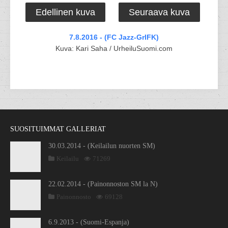
Edellinen kuva
Seuraava kuva
7.8.2016 - (FC Jazz-GrIFK)
Kuva: Kari Saha / UrheiluSuomi.com
SUOSITUIMMAT GALLERIAT
30.03.2014 - (Keilailun nuorten SM)
Keilailu
71269
22.02.2014 - (Painonnoston SM la N)
Painonnosto
69128
6.9.2013 - (Suomi-Espanja)