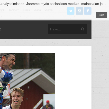
 analysoimiseen. Jaamme myös sosiaalisen median, mainosalan ja
äjoki
Tampere
Turku
Vaasa
Vantaa
Sulje
o