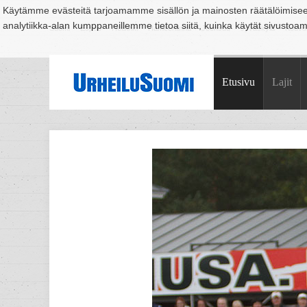
Käytämme evästeitä tarjoamamme sisällön ja mainosten räätälöimise
analytiikka-alan kumppaneillemme tietoa siitä, kuinka käytät sivusto
Suomi
Espoo
Helsinki
Hämeenlinna
Joensuu
Jyväskylä
Kouvo
Etusivu
Lajit