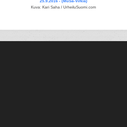
25.9.2016 - (MuSa-Virkiä)
Kuva: Kari Saha / UrheiluSuomi.com