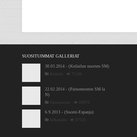
SUOSITUIMMAT GALLERIAT
30.03.2014 - (Keilailun nuorten SM)
Keilailu
71196
22.02.2014 - (Painonnoston SM la
N)
Painonnosto
69070
6.9.2013 - (Suomi-Espanja)
Jalkapallo
57525