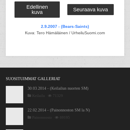
Edellinen
Seuraava kuva
kuva
2.9.2007 - (Bears-Saints)
Kuva: Tero Hämäläinen / UrheiluSuomi.com
SUOSITUIMMAT GALLERIAT
30.03.2014 - (Keilailun nuorten SM)
Keilailu
71329
22.02.2014 - (Painonnoston SM la N)
Painonnosto
69195