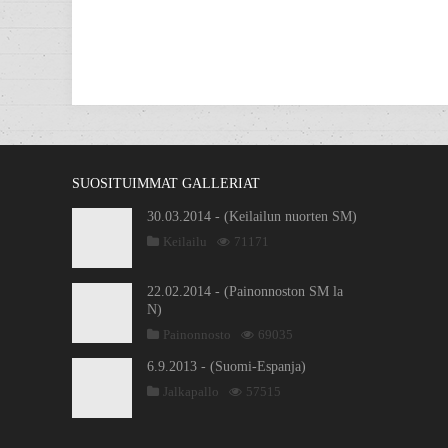
SUOSITUIMMAT GALLERIAT
30.03.2014 - (Keilailun nuorten SM)
Keilailu
71171
22.02.2014 - (Painonnoston SM la
N)
Painonnosto
69035
6.9.2013 - (Suomi-Espanja)
Jalkapallo
57515