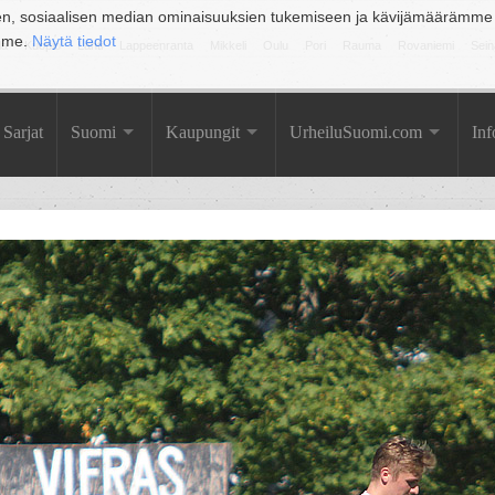
en, sosiaalisen median ominaisuuksien tukemiseen ja kävijämäärämme
amme.
Näytä tiedot
la
Kuopio
Lahti
Lappeenranta
Mikkeli
Oulu
Pori
Rauma
Rovaniemi
Sein
Sarjat
Suomi
Kaupungit
UrheiluSuomi.com
Inf