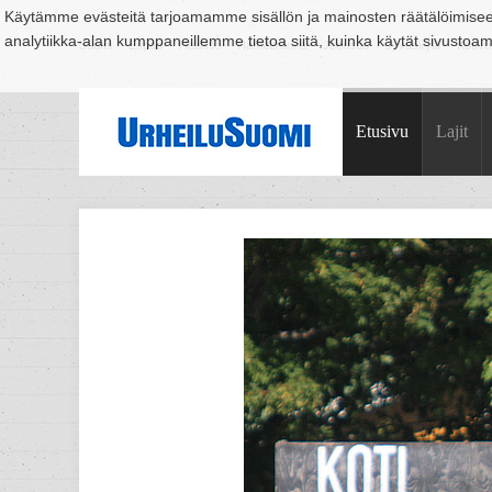
Käytämme evästeitä tarjoamamme sisällön ja mainosten räätälöimise
analytiikka-alan kumppaneillemme tietoa siitä, kuinka käytät sivusto
Suomi
Espoo
Helsinki
Hämeenlinna
Joensuu
Jyväskylä
Kouvo
Etusivu
Lajit