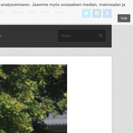
 analysoimiseen. Jaamme myös sosiaalisen median, mainosalan ja
äjoki
Tampere
Turku
Vaasa
Vantaa
Sulje
o