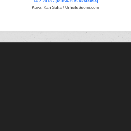
14.7.2018 - (MuSa-HJS Akatemia)
Kuva: Kari Saha / UrheiluSuomi.com