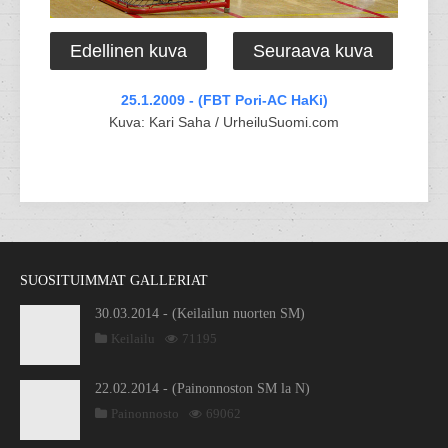
Edellinen kuva
Seuraava kuva
25.1.2009 - (FBT Pori-AC HaKi)
Kuva: Kari Saha / UrheiluSuomi.com
SUOSITUIMMAT GALLERIAT
30.03.2014 - (Keilailun nuorten SM)
Keilailu
71195
22.02.2014 - (Painonnoston SM la N)
Painonnosto
69062