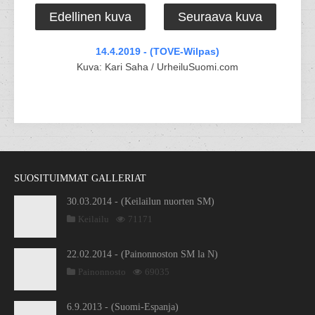
Edellinen kuva
Seuraava kuva
14.4.2019 - (TOVE-Wilpas)
Kuva: Kari Saha / UrheiluSuomi.com
SUOSITUIMMAT GALLERIAT
30.03.2014 - (Keilailun nuorten SM)
Keilailu
71171
22.02.2014 - (Painonnoston SM la N)
Painonnosto
69035
6.9.2013 - (Suomi-Espanja)