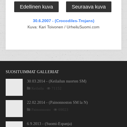
Edellinen kuva
Seuraava kuva
30.6.2007 - (Crocodiles-Trojans)
Kuva: Kari Toivonen / UrheiluSuomi.com
SUOSITUIMMAT GALLERIAT
30.03.2014 - (Keilailun nuorten SM)
Keilailu
71152
22.02.2014 - (Painonnoston SM la N)
Painonnosto
69023
6.9.2013 - (Suomi-Espanja)