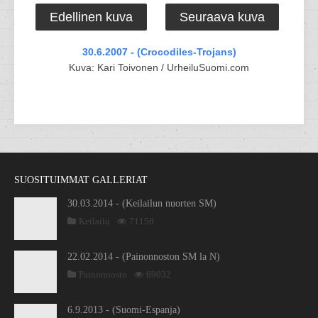
Edellinen kuva
Seuraava kuva
30.6.2007 - (Crocodiles-Trojans)
Kuva: Kari Toivonen / UrheiluSuomi.com
SUOSITUIMMAT GALLERIAT
30.03.2014 - (Keilailun nuorten SM)
Keilailu
71158
22.02.2014 - (Painonnoston SM la N)
Painonnosto
69032
6.9.2013 - (Suomi-Espanja)