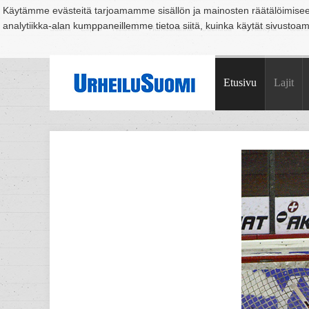
Käytämme evästeitä tarjoamamme sisällön ja mainosten räätälöimise
analytiikka-alan kumppaneillemme tietoa siitä, kuinka käytät sivusto
Suomi
Espoo
Helsinki
Hämeenlinna
Joensuu
Jyväskylä
Kouvo
Etusivu
Lajit