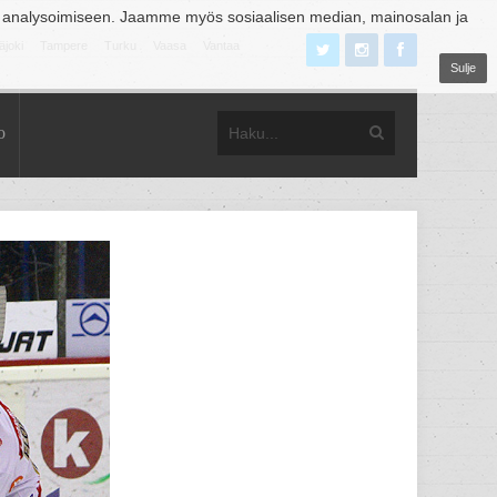
 analysoimiseen. Jaamme myös sosiaalisen median, mainosalan ja
äjoki
Tampere
Turku
Vaasa
Vantaa
Sulje
o