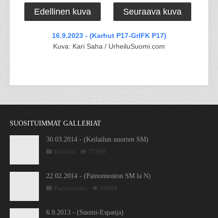
Edellinen kuva
Seuraava kuva
16.9.2023 - (Karhut P17-GrIFK P17)
Kuva: Kari Saha / UrheiluSuomi.com
SUOSITUIMMAT GALLERIAT
30.03.2014 - (Keilailun nuorten SM)
Keilailu
71209
22.02.2014 - (Painonnoston SM la N)
Painonnosto
69084
6.9.2013 - (Suomi-Espanja)