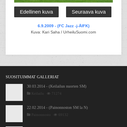
Edellinen kuva
Seuraava kuva
6.9.2009 - (FC Jazz -j-ÅIFK)
Kuva: Kari Saha / UrheiluSuomi.com
SUOSITUIMMAT GALLERIAT
30.03.2014 - (Keilailun nuorten SM)
Keilailu
71274
22.02.2014 - (Painonnoston SM la N)
Painonnosto
69132