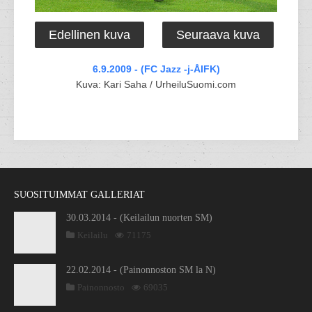
Edellinen kuva
Seuraava kuva
6.9.2009 - (FC Jazz -j-ÅIFK)
Kuva: Kari Saha / UrheiluSuomi.com
SUOSITUIMMAT GALLERIAT
30.03.2014 - (Keilailun nuorten SM)
Keilailu
71175
22.02.2014 - (Painonnoston SM la N)
Painonnosto
69035