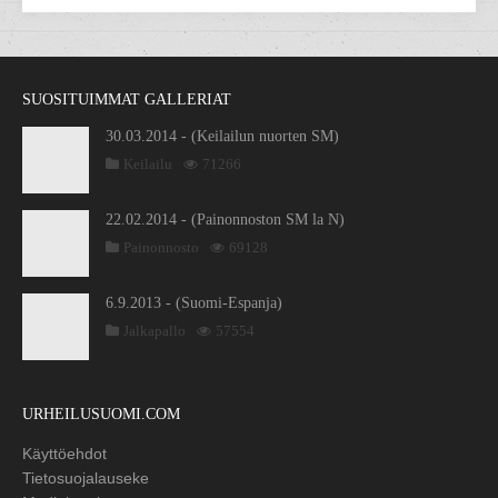
SUOSITUIMMAT GALLERIAT
30.03.2014 - (Keilailun nuorten SM)
Keilailu
71266
22.02.2014 - (Painonnoston SM la N)
Painonnosto
69128
6.9.2013 - (Suomi-Espanja)
Jalkapallo
57554
URHEILUSUOMI.COM
Käyttöehdot
Tietosuojalauseke