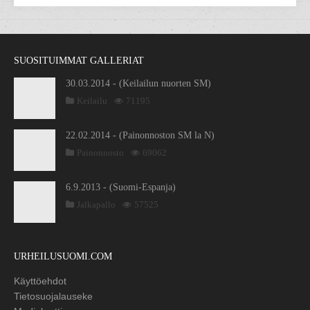
SUOSITUIMMAT GALLERIAT
30.03.2014 - (Keilailun nuorten SM)
Keilailu
71195
22.02.2014 - (Painonnoston SM la N)
Painonnosto
69062
6.9.2013 - (Suomi-Espanja)
Jalkapallo
57525
URHEILUSUOMI.COM
Käyttöehdot
Tietosuojalauseke