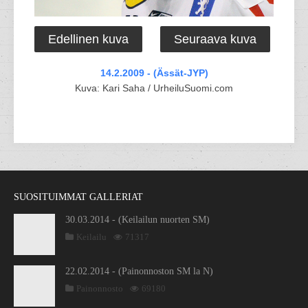
Edellinen kuva
Seuraava kuva
14.2.2009 - (Ässät-JYP)
Kuva: Kari Saha / UrheiluSuomi.com
SUOSITUIMMAT GALLERIAT
30.03.2014 - (Keilailun nuorten SM)
Keilailu
71317
22.02.2014 - (Painonnoston SM la N)
Painonnosto
69180