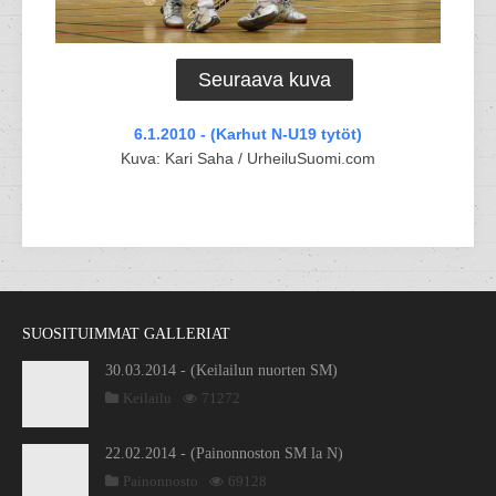
Seuraava kuva
6.1.2010 - (Karhut N-U19 tytöt)
Kuva: Kari Saha / UrheiluSuomi.com
SUOSITUIMMAT GALLERIAT
30.03.2014 - (Keilailun nuorten SM)
Keilailu
71272
22.02.2014 - (Painonnoston SM la N)
Painonnosto
69128