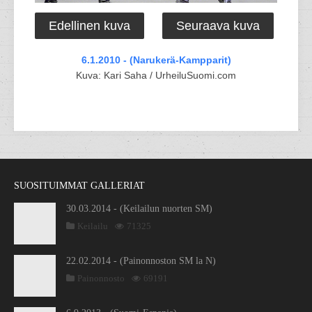
Edellinen kuva
Seuraava kuva
6.1.2010 - (Narukerä-Kampparit)
Kuva: Kari Saha / UrheiluSuomi.com
SUOSITUIMMAT GALLERIAT
30.03.2014 - (Keilailun nuorten SM)
Keilailu
71325
22.02.2014 - (Painonnoston SM la N)
Painonnosto
69191