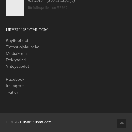
6.9.2013 - (Suomi-Espanja)
Jalkapallo
57567
URHEILUSUOMI.COM
Käyttöehdot
Tietosuojalauseke
Mediakortti
Rekrytointi
Yhteystiedot
Facebook
Instagram
Twitter
© 2026
UrheiluSuomi.com
.