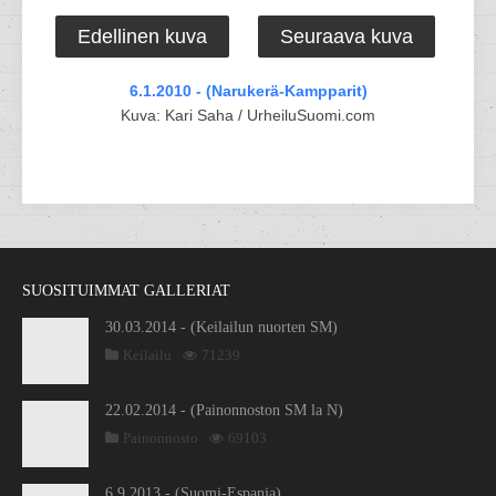
Edellinen kuva
Seuraava kuva
6.1.2010 - (Narukerä-Kampparit)
Kuva: Kari Saha / UrheiluSuomi.com
SUOSITUIMMAT GALLERIAT
30.03.2014 - (Keilailun nuorten SM)
Keilailu
71239
22.02.2014 - (Painonnoston SM la N)
Painonnosto
69103
6.9.2013 - (Suomi-Espanja)