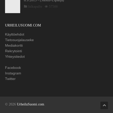
6.9.2013 - (Suomi-Espanja)
Jalkapallo
57506
URHEILUSUOMI.COM
Käyttöehdot
Tietosuojalauseke
Mediakortti
Rekrytointi
Yhteystiedot
Facebook
Instagram
Twitter
© 2026
UrheiluSuomi.com
.