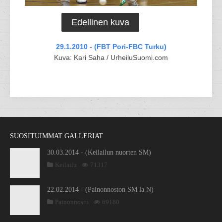
Edellinen kuva
29.1.2010 - (FBT Pori-FBC Turku)
Kuva: Kari Saha / UrheiluSuomi.com
SUOSITUIMMAT GALLERIAT
30.03.2014 - (Keilailun nuorten SM)
Keilailu
71317
22.02.2014 - (Painonnoston SM la N)
Painonnosto
69180