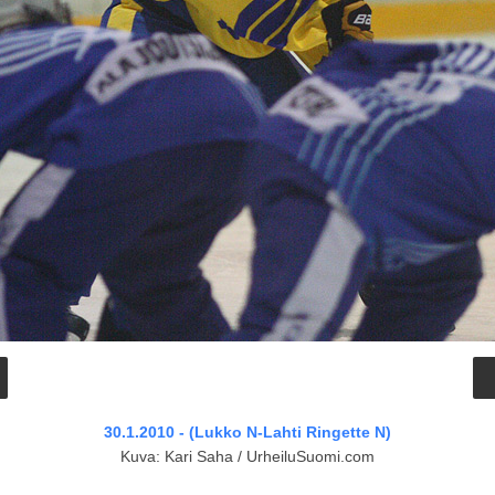
30.1.2010 - (Lukko N-Lahti Ringette N)
Kuva: Kari Saha / UrheiluSuomi.com