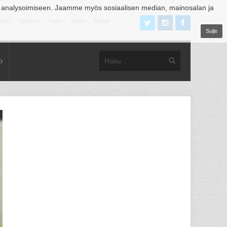
 analysoimiseen. Jaamme myös sosiaalisen median, mainosalan ja
äjoki
Tampere
Turku
Vaasa
Vantaa
Sulje
o