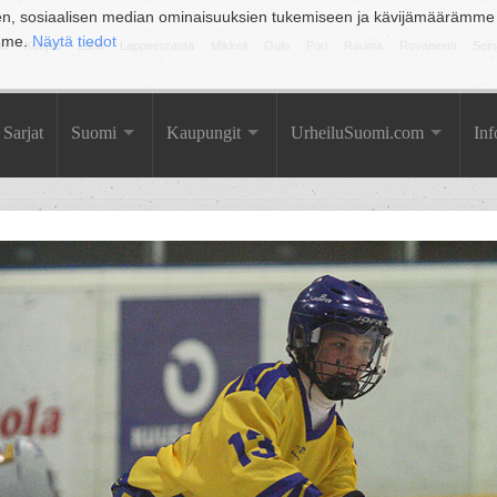
en, sosiaalisen median ominaisuuksien tukemiseen ja kävijämäärämme
amme.
Näytä tiedot
la
Kuopio
Lahti
Lappeenranta
Mikkeli
Oulu
Pori
Rauma
Rovaniemi
Sein
Sarjat
Suomi
Kaupungit
UrheiluSuomi.com
Inf