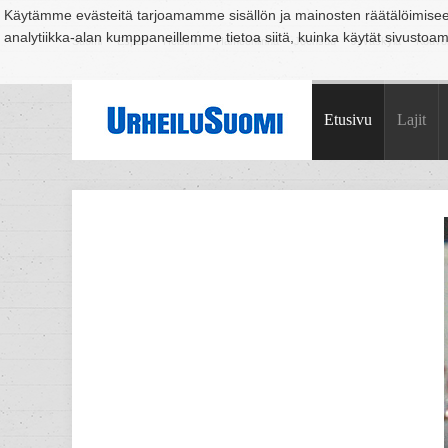
Käytämme evästeitä tarjoamamme sisällön ja mainosten räätälöimise
analytiikka-alan kumppaneillemme tietoa siitä, kuinka käytät sivusto
Suomi
Espoo
Helsinki
Hämeenlinna
Joensuu
Jyväskylä
Kouvo
Etusivu
Lajit