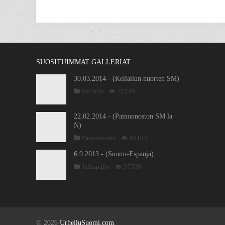
SUOSITUIMMAT GALLERIAT
30.03.2014 - (Keilailun nuorten SM)
Keilailu
71239
22.02.2014 - (Painonnoston SM la
N)
Painonnosto
69103
6.9.2013 - (Suomi-Espanja)
Jalkapallo
57538
© 2026
UrheiluSuomi.com
.