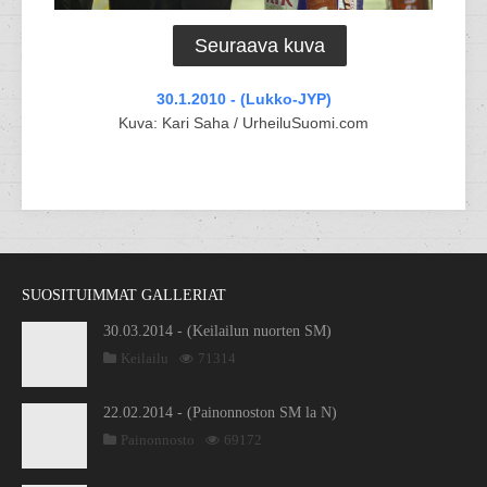
Seuraava kuva
30.1.2010 - (Lukko-JYP)
Kuva: Kari Saha / UrheiluSuomi.com
SUOSITUIMMAT GALLERIAT
30.03.2014 - (Keilailun nuorten SM)
Keilailu
71314
22.02.2014 - (Painonnoston SM la N)
Painonnosto
69172