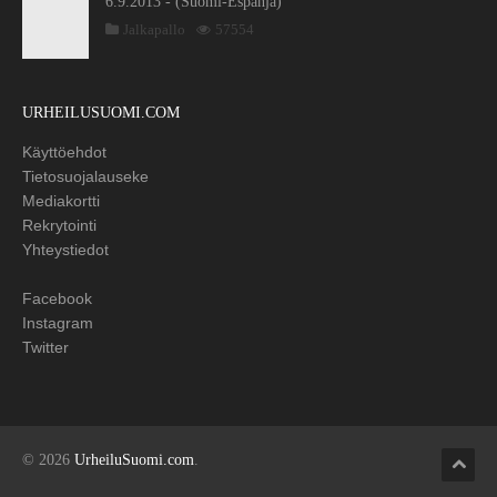
6.9.2013 - (Suomi-Espanja)
Jalkapallo
57554
URHEILUSUOMI.COM
Käyttöehdot
Tietosuojalauseke
Mediakortti
Rekrytointi
Yhteystiedot
Facebook
Instagram
Twitter
© 2026
UrheiluSuomi.com
.