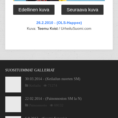
Edellinen kuva
Seuraava kuva
26.2.2010 - (OLS-Happee)
Kuva:
Teemu Kvist
/ UrheiluSuomi.com
SUOSITUIMMAT GALLERIAT
30.03.2014 - (Keilailun nuorten SM)
Keilailu
71274
22.02.2014 - (Painonnoston SM la N)
Painonnosto
69132